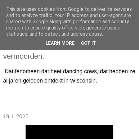
This site uses cookies from Google to deliver its services
and to analyze traffic. Your IP address and user-agent are
shared with Google along with performance and security
metrics to ensure quality of service, generate usage
statistics, and to detect and address abuse.
maandag 20 januari 2025
LEARN MORE
GOT IT
Zwerfstroom: hoe windmolens koeien
vermoorden.
Dat fenomeen dat heet dancing cows, dat hebben ze
al jaren geleden ontdekt in Wisconsin.
19-1-2025