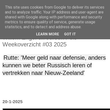
This site uses cookies from Google to deliver its services
and to analyze traffic. Your IP address and user-agent are
shared with Google along with performance and security
metrics to ensure quality of service, generate usage
statistics, and to detect and address abuse.
maandag 20 januari 2025
LEARN MORE
GOT IT
Willem Engel en Jeroen Pols
Weekoverzicht #03 2025
Rutte: 'Meer geld naar defensie, anders
kunnen we beter Russisch leren of
vertrekken naar Nieuw-Zeeland'
20-1-2025