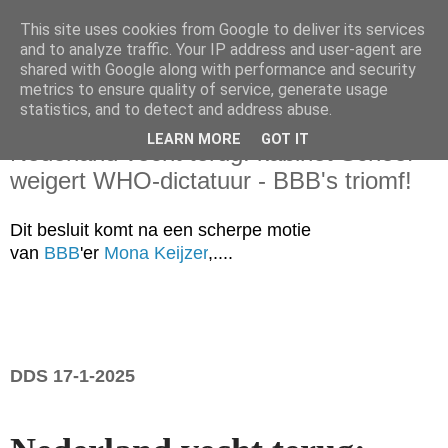
This site uses cookies from Google to deliver its services
and to analyze traffic. Your IP address and user-agent are
shared with Google along with performance and security
metrics to ensure quality of service, generate usage
statistics, and to detect and address abuse.
vrijdag 17 januari 2025
LEARN MORE
GOT IT
Nederland vecht terug: kabinet Schoof
weigert WHO-dictatuur - BBB's triomf!
Dit besluit komt na een scherpe motie
van
BBB
'er
Mona Keijzer
,....
DDS 17-1-2025