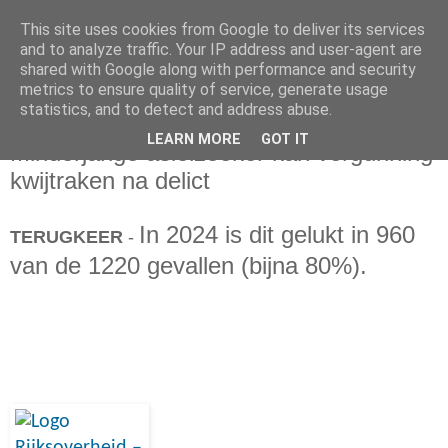
This site uses cookies from Google to deliver its services
and to analyze traffic. Your IP address and user-agent are
shared with Google along with performance and security
metrics to ensure quality of service, generate usage
statistics, and to detect and address abuse.
vrijdag 17 januari 2025
LEARN MORE
GOT IT
Minderjarige asielzoeker kan vergunning
kwijtraken na delict
In 2024 is dit gelukt in 960
TERUGKEER
-
van de 1220 gevallen (bijna 80%).