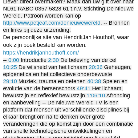
Liever direct overmaken? Maak dan uw gift over naar
NL61 RABO 0357 5828 61 t.n.v. Stichting De Nieuwe
Wereld. Patroon worden kan op
http://www.petjeaf.com/denieuwewereld
. -- Bronnen
en links bij deze uitzending:
De persoonlijke site van HendrikJan Houthoff, waar
ook zijn boek besteld kan worden:
https://hendrikjanhouthoff.com/
--
0:00
Introductie
2:30
De beleving van de cel
10:25
De wijsheid van het lichaam
20:36
Geheugen,
epigenetica en het collectieve onderbewuste
29:10
Muziek, trauma en oefenen
40:38
Spelen en
evolutie van de hersenschors
49:41
Het lichaam,
bewustzijn en reflexief bewustzijn
1:06:10
Afronding
en aanbeveling -- De Nieuwe Wereld TV is een
platform dat mensen uit verschillende disciplines bij
elkaar brengt om na te denken over grote
veranderingen die op komst zijn door een combinatie
van snelle technologische ontwikkelingen en
globalisering. Het is een initiatief van filosoof Ad