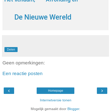
bewustzijn en
aanbeveling
reflexief
De Nieuwe Wereld
bewustzijn
Delen
Geen opmerkingen:
Een reactie posten
‹
›
Homepage
Internetversie tonen
Mogelijk gemaakt door
Blogger
.