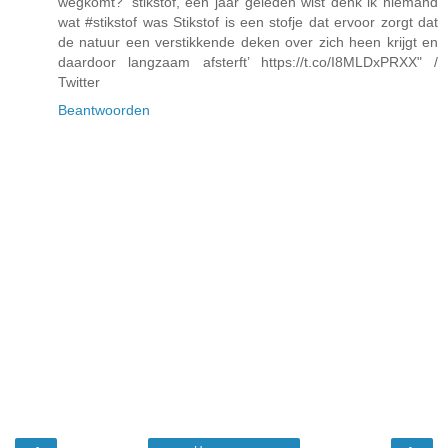
wegkomt? ‘stikstof, een jaar geleden wist denk ik niemand
wat #stikstof was Stikstof is een stofje dat ervoor zorgt dat
de natuur een verstikkende deken over zich heen krijgt en
daardoor langzaam afsterft’ https://t.co/I8MLDxPRXX" /
Twitter
Beantwoorden