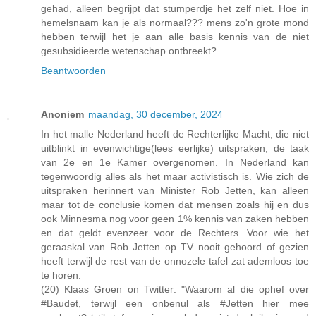
gehad, alleen begrijpt dat stumperdje het zelf niet. Hoe in
hemelsnaam kan je als normaal??? mens zo'n grote mond
hebben terwijl het je aan alle basis kennis van de niet
gesubsidieerde wetenschap ontbreekt?
Beantwoorden
Anoniem
maandag, 30 december, 2024
In het malle Nederland heeft de Rechterlijke Macht, die niet
uitblinkt in evenwichtige(lees eerlijke) uitspraken, de taak
van 2e en 1e Kamer overgenomen. In Nederland kan
tegenwoordig alles als het maar activistisch is. Wie zich de
uitspraken herinnert van Minister Rob Jetten, kan alleen
maar tot de conclusie komen dat mensen zoals hij en dus
ook Minnesma nog voor geen 1% kennis van zaken hebben
en dat geldt evenzeer voor de Rechters. Voor wie het
geraaskal van Rob Jetten op TV nooit gehoord of gezien
heeft terwijl de rest van de onnozele tafel zat ademloos toe
te horen:
(20) Klaas Groen on Twitter: "Waarom al die ophef over
#Baudet, terwijl een onbenul als #Jetten hier mee