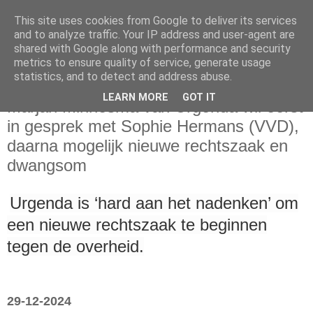
This site uses cookies from Google to deliver its services
and to analyze traffic. Your IP address and user-agent are
shared with Google along with performance and security
metrics to ensure quality of service, generate usage
statistics, and to detect and address abuse.
zondag 29 december 2024
LEARN MORE
GOT IT
Marjan Minnesma van Urgenda wil eerst
in gesprek met Sophie Hermans (VVD),
daarna mogelijk nieuwe rechtszaak en
dwangsom
Urgenda is ‘hard aan het nadenken’ om
een nieuwe rechtszaak te beginnen
tegen de overheid.
29-12-2024