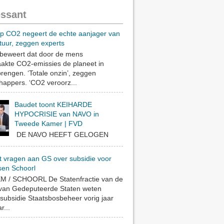
essant
op CO2 negeert de echte aanjager van
tuur, zeggen experts
eweert dat door de mens
akte CO2-emissies de planeet in
rengen. ‘Totale onzin’, zeggen
appers. ‘CO2 veroorz...
Baudet toont KEIHARDE
HYPOCRISIE van NAVO in
Tweede Kamer | FVD
DE NAVO HEEFT GELOGEN
t vragen aan GS over subsidie voor
sen Schoorl
 / SCHOORL De Statenfractie van de
 van Gedeputeerde Staten weten
subsidie Staatsbosbeheer vorig jaar
r...