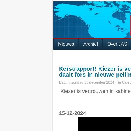
Nieuws
Archief
Over JAS
Kerstrapport! Kiezer is v
daalt fors in nieuwe peil
Datum:
zondag 15 december 2024
in
Categ
Kiezer is vertrouwen in kabine
15-12-2024