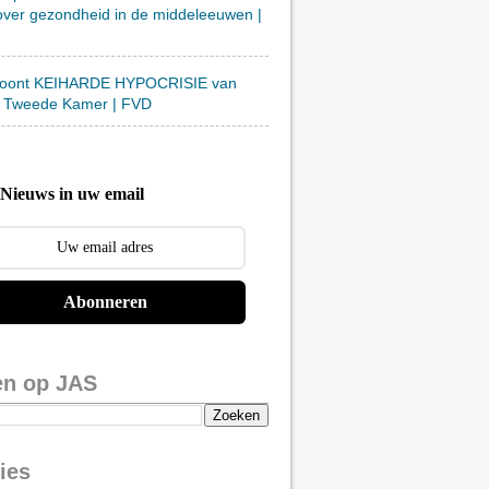
over gezondheid in de middeleeuwen |
toont KEIHARDE HYPOCRISIE van
 Tweede Kamer | FVD
Nieuws in uw email
Abonneren
en op JAS
ies