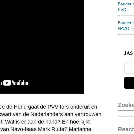
Baudet 
FVD
Baudet 
NAVO in
JAS 
Zoek
ice de Hond gaat de PVV fors onderuit en
kwart van de Nederlanders aan vertrouwen
f. Wat is er aan de hand? En hoe kijkt
React
l van Navo-baas Mark Rutte? Marianne