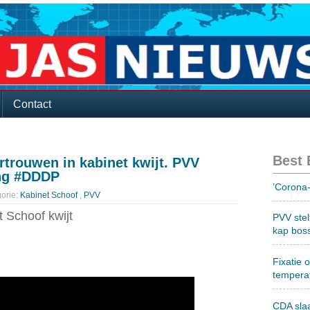
Contact
Best
ertrouwen in kabinet kwijt. PVV
ing #DDDP
’Corona-
orie:
Kabinet Schoof
,
PVV
t Schoof kwijt
PVV stel
kap bos
Fixatie 
tempera
CDA sla