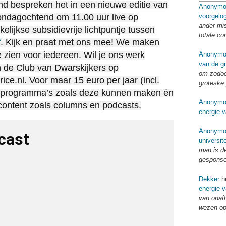
 bespreken het in een nieuwe editie van
Anonymo
voorgelo
zondagochtend om 11.00 uur live op
ander mi
lijkse subsidievrije lichtpuntje tussen
totale co
f
. Kijk en praat met ons mee! We maken
e zien voor iedereen. Wil je ons werk
Anonymo
van de g
 de Club van Dwarskijkers op
om zodoe
ce.nl. Voor maar 15 euro per jaar (incl.
groteske 
j programma’s zoals deze kunnen maken én
Anonymo
e content zoals columns en podcasts.
energie v
Anonymo
cast
universit
man is d
gespons
Dekker
he
energie v
van onaf
wezen op