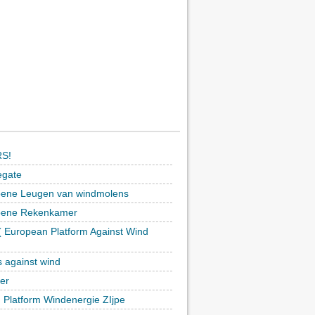
S!
egate
ene Leugen van windmolens
oene Rekenkamer
 European Platform Against Wind
)
s against wind
ker
h Platform Windenergie ZIjpe