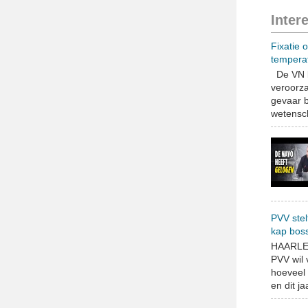
Inter
Fixatie 
tempera
De VN b
veroorza
gevaar b
wetensch
PVV stel
kap bos
HAARLEM
PVV wil
hoeveel 
en dit jaa