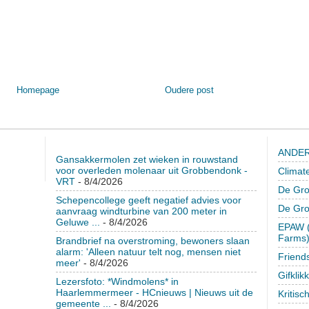
Homepage
Oudere post
ANDER
Gansakkermolen zet wieken in rouwstand
voor overleden molenaar uit Grobbendonk -
Climat
VRT
- 8/4/2026
De Gro
Schepencollege geeft negatief advies voor
De Gr
aanvraag windturbine van 200 meter in
Geluwe ...
- 8/4/2026
EPAW (
Farms
Brandbrief na overstroming, bewoners slaan
alarm: 'Alleen natuur telt nog, mensen niet
Friend
meer'
- 8/4/2026
Gifklik
Lezersfoto: *Windmolens* in
Haarlemmermeer - HCnieuws | Nieuws uit de
Kritisc
gemeente ...
- 8/4/2026