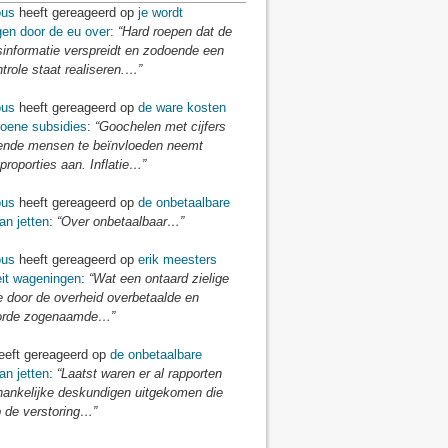
us
heeft gereageerd op
je wordt
gen door de eu over
:
“Hard roepen dat de
sinformatie verspreidt en zodoende een
ntrole staat realiseren.…”
us
heeft gereageerd op
de ware kosten
roene subsidies
:
“Goochelen met cijfers
nde mensen te beïnvloeden neemt
proporties aan. Inflatie…”
us
heeft gereageerd op
de onbetaalbare
an jetten
:
“Over onbetaalbaar…”
us
heeft gereageerd op
erik meesters
eit wageningen
:
“Wat een ontaard zielige
e door de overheid overbetaalde en
orde zogenaamde…”
eft gereageerd op
de onbetaalbare
an jetten
:
“Laatst waren er al rapporten
hankelijke deskundigen uitgekomen die
 de verstoring…”