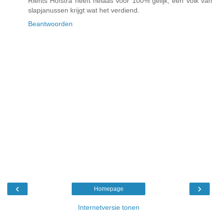
Rients Hofstra heeft helaas voor 100% gelijk, een volk van
slapjanussen krijgt wat het verdiend.
Beantwoorden
‹
›
Homepage
Internetversie tonen