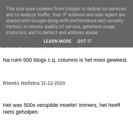
This site uses cookies from Google to deliver its services
and to analyze traffic. Your IP address and user-agent are
shared with Google along with performance and security
metrics to ensure quality of service, generate usage
statistics, and to detect and address abuse.
dinsdag 31 december 2024
LEARN MORE
GOT IT
Dit is ‘m dan, de laatste.
Na ruim 500 blogs c.q. columns is het mooi geweest.
Rients Hofstra
31-12-2024
Het was 500x verspilde moeite! Immers, het heeft
niets geholpen.