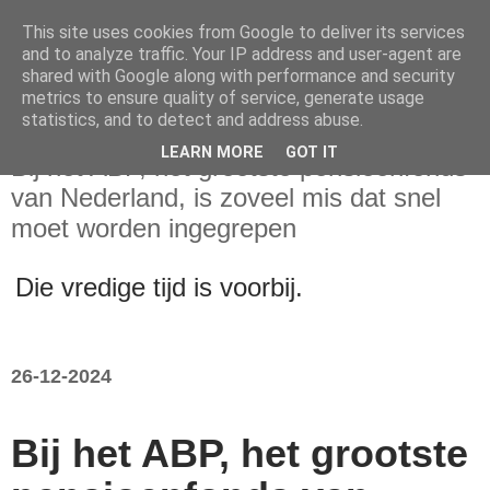
This site uses cookies from Google to deliver its services
and to analyze traffic. Your IP address and user-agent are
shared with Google along with performance and security
metrics to ensure quality of service, generate usage
statistics, and to detect and address abuse.
donderdag 26 december 2024
LEARN MORE
GOT IT
Bij het ABP, het grootste pensioenfonds
van Nederland, is zoveel mis dat snel
moet worden ingegrepen
Die vredige tijd is voorbij.
26-12-2024
Bij het ABP, het grootste