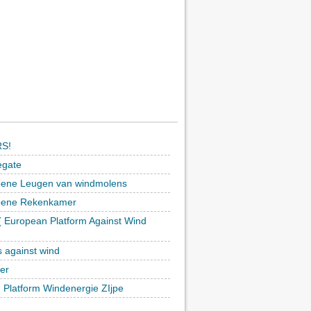
S!
egate
ene Leugen van windmolens
oene Rekenkamer
 European Platform Against Wind
)
s against wind
ker
h Platform Windenergie ZIjpe