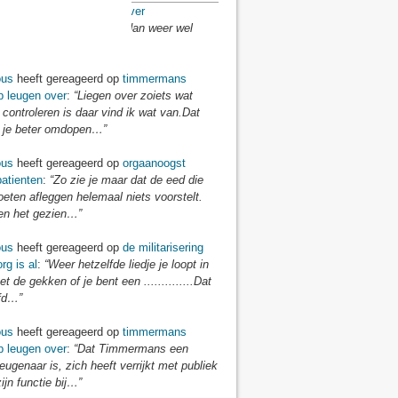
us
heeft gereageerd op
over
elbaarheid
:
“Weet je wat dan weer wel
baar…”
us
heeft gereageerd op
timmermans
p leugen over
:
“Liegen over zoiets wat
 controleren is daar vind ik wat van.Dat
je beter omdopen…”
us
heeft gereageerd op
orgaanoogst
atienten
:
“Zo zie je maar dat de eed die
eten afleggen helemaal niets voorstelt.
n het gezien…”
us
heeft gereageerd op
de militarisering
rg is al
:
“Weer hetzelfde liedje je loopt in
t de gekken of je bent een ..............Dat
fd…”
us
heeft gereageerd op
timmermans
p leugen over
:
“Dat Timmermans een
eugenaar is, zich heeft verrijkt met publiek
zijn functie bij…”