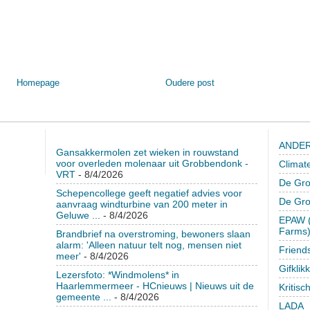
Homepage
Oudere post
ANDER
Gansakkermolen zet wieken in rouwstand
voor overleden molenaar uit Grobbendonk -
Climat
VRT
- 8/4/2026
De Gro
Schepencollege geeft negatief advies voor
De Gr
aanvraag windturbine van 200 meter in
Geluwe ...
- 8/4/2026
EPAW (
Farms
Brandbrief na overstroming, bewoners slaan
alarm: 'Alleen natuur telt nog, mensen niet
Friend
meer'
- 8/4/2026
Gifklik
Lezersfoto: *Windmolens* in
Haarlemmermeer - HCnieuws | Nieuws uit de
Kritisc
gemeente ...
- 8/4/2026
LADA