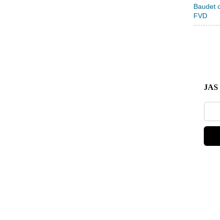
Baudet 
FVD
Baudet 
NAVO in
JAS 
Zoek
React