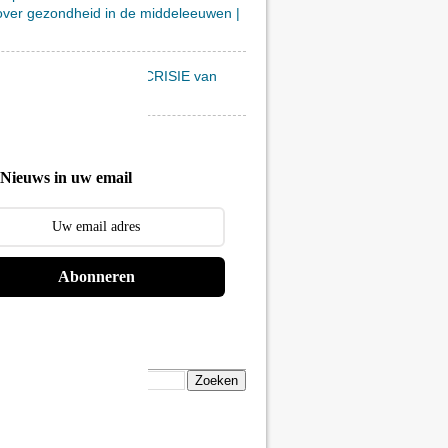
over gezondheid in de middeleeuwen |
toont KEIHARDE HYPOCRISIE van
 Tweede Kamer | FVD
Nieuws in uw email
Abonneren
en op JAS
ies