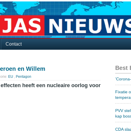
Contact
Best
Jeroen en Willem
orie:
EU
,
Pentagon
’Corona-
effecten heeft een nucleaire oorlog voor
Fixatie 
tempera
PVV stel
kap bos
CDA sla