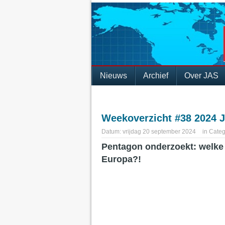
Nieuws
Archief
Over JAS
Weekoverzicht #38 2024 
Datum:
vrijdag 20 september 2024
in
Categ
Pentagon onderzoekt: welke 
Europa?!