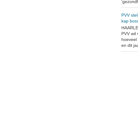
'gezondh
PVV stel
kap bos
HAARLEM
PVV wil
hoeveel 
en dit jaa