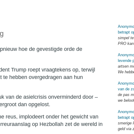
Anonymo
onvoorsp
voorspel
Anonymo
g
betrapt o
simpel te
PRO kan 
pnieuw hoe de gevestigde orde de
Anonymo
levende p
artsen mo
ent Trump roept vraagtekens op, terwijl
We hebbe
jkt te hebben overgedragen aan hun
Anonymo
van de zo
de pas me
k van de asielcrisis onverminderd door –
we beloo
vergroot dan opgelost.
Anonymo
he reus, implodeert onder het gewicht van
betrapt o
smerige l
erreuraanslag op Hezbollah zet de wereld in
geld via 