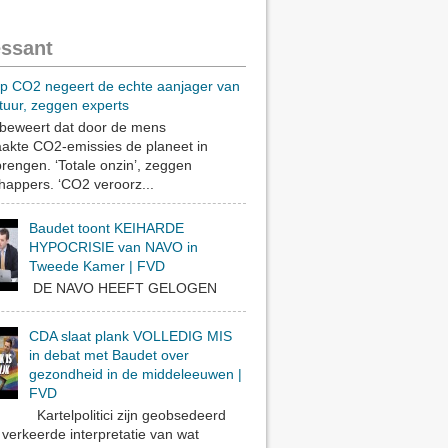
essant
op CO2 negeert de echte aanjager van
tuur, zeggen experts
eweert dat door de mens
akte CO2-emissies de planeet in
rengen. ‘Totale onzin’, zeggen
appers. ‘CO2 veroorz...
Baudet toont KEIHARDE
HYPOCRISIE van NAVO in
Tweede Kamer | FVD
DE NAVO HEEFT GELOGEN
CDA slaat plank VOLLEDIG MIS
in debat met Baudet over
gezondheid in de middeleeuwen |
FVD
Kartelpolitici zijn geobsedeerd
verkeerde interpretatie van wat