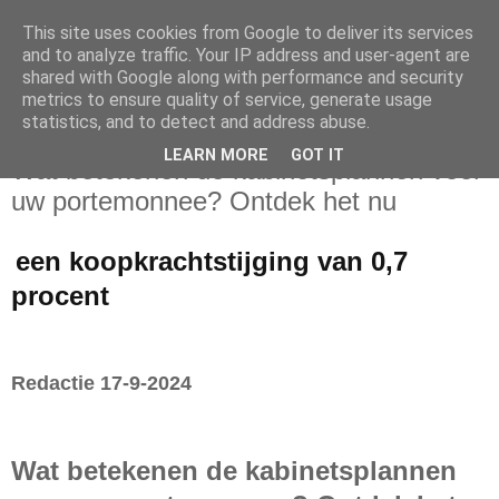
This site uses cookies from Google to deliver its services
and to analyze traffic. Your IP address and user-agent are
shared with Google along with performance and security
metrics to ensure quality of service, generate usage
statistics, and to detect and address abuse.
dinsdag 17 september 2024
LEARN MORE
GOT IT
Wat betekenen de kabinetsplannen voor
uw portemonnee? Ontdek het nu
een koopkrachtstijging van 0,7
procent
Redactie 17-9-2024
Wat betekenen de kabinetsplannen