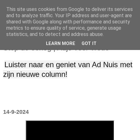
This site uses cookies from Google to deliver its services
and to analyze traffic. Your IP address and user-agent are
shared with Google along with performance and security
metrics to ensure quality of service, generate usage
statistics, and to detect and address abuse.
zaterdag 14 september 2024
LEARN MORE
GOT IT
Stop de oorlog | Adje voor vrede
Luister naar en geniet van Ad Nuis met
zijn nieuwe column!
14-9-2024