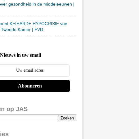
over gezondheid in de middeleeuwen |
toont KEIHARDE HYPOCRISIE van
 Tweede Kamer | FVD
Nieuws in uw email
Abonneren
en op JAS
ies