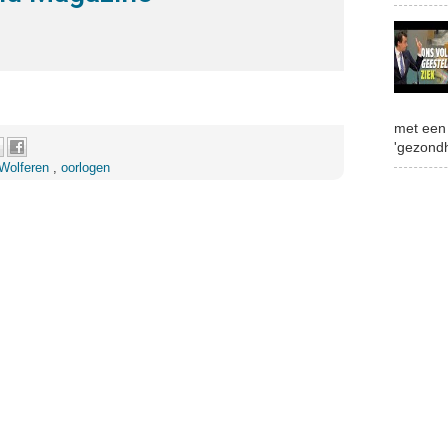
met een 
'gezondh
 Wolferen
,
oorlogen