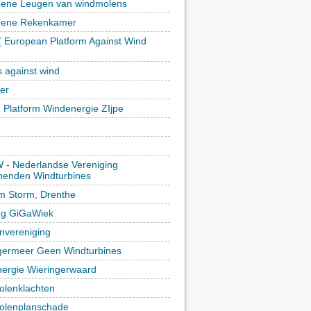
ene Leugen van windmolens
oene Rekenkamer
 European Platform Against Wind
)
s against wind
ker
h Platform Windenergie ZIjpe
- Nederlandse Vereniging
enden Windturbines
rm Storm, Drenthe
ing GiGaWiek
vereniging
germeer Geen Windturbines
ergie Wieringerwaard
lenklachten
lenplanschade