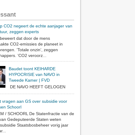
essant
op CO2 negeert de echte aanjager van
tuur, zeggen experts
eweert dat door de mens
akte CO2-emissies de planeet in
rengen. ‘Totale onzin’, zeggen
appers. ‘CO2 veroorz...
Baudet toont KEIHARDE
HYPOCRISIE van NAVO in
Tweede Kamer | FVD
DE NAVO HEEFT GELOGEN
t vragen aan GS over subsidie voor
sen Schoorl
 / SCHOORL De Statenfractie van de
 van Gedeputeerde Staten weten
subsidie Staatsbosbeheer vorig jaar
r...