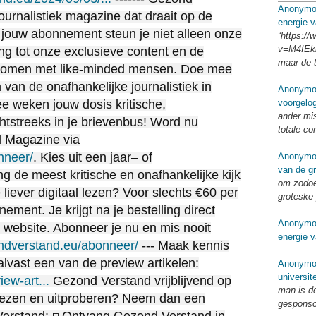
Anonymo
ournalistiek magazine dat draait op de
energie v
jouw abonnement steun je niet alleen onze
“https:/
v=M4IEkk
ang tot onze exclusieve content en de
maar de 
e komen met like-minded mensen. Doe mee
 van de onafhankelijke journalistiek in
Anonymo
voorgelo
e weken jouw dosis kritische,
ander mi
chtstreeks in je brievenbus! Word nu
totale co
 Magazine via
nneer/
. Kies uit een jaar– of
Anonymo
van de g
 de meest kritische en onafhankelijke kijk
om zodoe
liever digitaal lezen? Voor slechts €60 per
groteske 
nement. Je krijgt na je bestelling direct
Anonymo
e website. Abonneer je nu en mis nooit
energie v
ondverstand.eu/abonneer/
--- Maak kennis
lvast een van de preview artikelen:
Anonymo
universit
ew-art...
Gezond Verstand vrijblijvend op
man is d
 lezen en uitproberen? Neem dan een
gespons