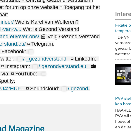
erstand: ◽ Ontvang Gezond Verstand in
et forum op onze website ◽ Toegang tot het
Inter
aar:
nneer/
Wie is Karel van Wolferen?
Fixatie 
l-van-w...
Wat is Gezond Verstand
tempera
tand.eu/over-ons/
📰 Volg Gezond Verstand
De VN b
veroorza
erstand.eu/
◽ Telegram:
gevaar b
 Facebook:
wetensch
witter:
/ _gezondverstand
◽ LinkedIn:
◽ Instagram:
/ gezondverstand.eu
📻
d via: ◽ YouTube:
potify:
/7J42HUF...
◽ Soundcloud:
/ gezond-
PVV stel
kap bos
HAARLEM
PVV wil
hoeveel 
nd Magazine
en dit jaa