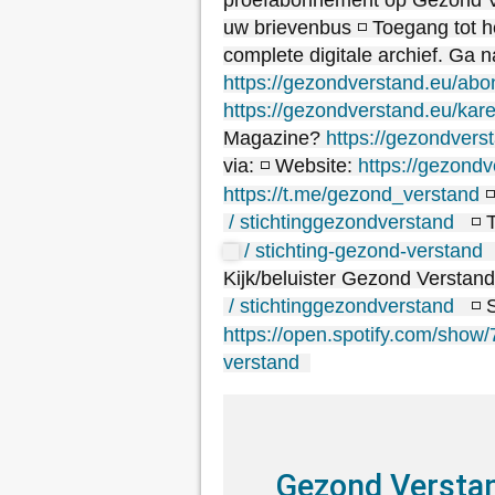
proefabonnement op Gezond V
uw brievenbus ◽ Toegang tot h
complete digitale archief. Ga n
https://gezondverstand.eu/abo
https://gezondverstand.eu/kare
Magazine?
https://gezondvers
via: ◽ Website:
https://gezondv
https://t.me/gezond_verstand
◽
/ stichtinggezondverstand
◽ T
/ stichting-gezond-verstand
Kijk/beluister Gezond Verstan
/ stichtinggezondverstand
◽ S
https://open.spotify.com/show
verstand
Gezond Versta