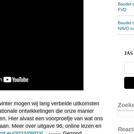
Baudet 
FVD
Baudet 
NAVO in
JAS 
winter mogen wij lang verbeide uitkomsten
Zoek
tionale ontwikkelingen die onze manier
n. Hier alvast een voorproefje van wat ons
taan. Meer over uitgave 96, online lezen en
React
nd.eu/2024/09/03/...
------- Gezond