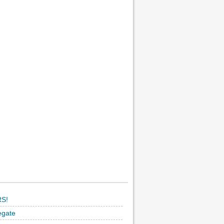
S!
egate