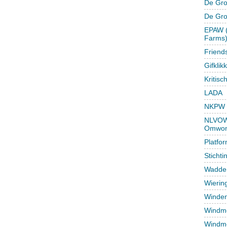
De Gro
De Gr
EPAW (
Farms
Friend
Gifklik
Kritisc
LADA
NKPW
NLVOW 
Omwon
Platfo
Sticht
Wadden
Wierin
Winden
Windmo
Windmo