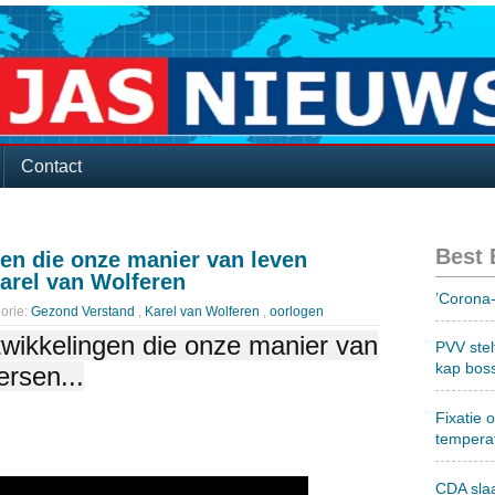
Contact
Best
en die onze manier van leven
Karel van Wolferen
’Corona-
orie:
Gezond Verstand
,
Karel van Wolferen
,
oorlogen
twikkelingen die onze manier van
PVV stel
kap bos
ersen...
Fixatie 
tempera
CDA sla