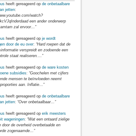
us
heeft gereageerd op
de onbetaalbare
an jetten
:
/www.youtube.com/watch?
cVJqInderdaad een ander onderwerp
tamtam zal ervoor…”
us
heeft gereageerd op
je wordt
gen door de eu over
:
“Hard roepen dat de
sinformatie verspreidt en zodoende een
ntrole staat realiseren.…”
us
heeft gereageerd op
de ware kosten
roene subsidies
:
“Goochelen met cijfers
nde mensen te beïnvloeden neemt
proporties aan. Inflatie…”
us
heeft gereageerd op
de onbetaalbare
an jetten
:
“Over onbetaalbaar…”
us
heeft gereageerd op
erik meesters
eit wageningen
:
“Wat een ontaard zielige
e door de overheid overbetaalde en
orde zogenaamde…”