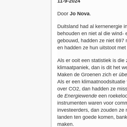
11-9-2024
Door
Jo Nova
.
Duitsland had al kernenergie 
behouden en niet al die wind-
gebouwd, hadden ze niet 697 m
en hadden ze hun uitstoot met
Als er ooit een statistiek is die 
klimaatpaniek, dan is dit het w
Maken de Groenen zich er
übe
Als er een klimaatnoodsituati
over CO2, dan hadden ze miss
de
Energiewende
een roekeloo
instrumenten waren voor commu
investeerders, dan zouden ze m
landen ten goede komen, banki
maken.