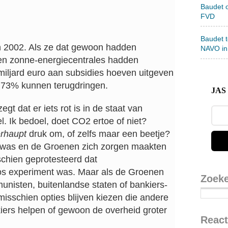
Baudet 
FVD
Baudet 
in 2002. Als ze dat gewoon hadden
NAVO in
 en zonne-energiecentrales hadden
iljard euro aan subsidies hoeven uitgeven
 73% kunnen terugdringen.
JAS 
zegt dat er iets rot is in de staat van
el. Ik bedoel, doet CO2 ertoe of niet?
rhaupt
druk om, of zelfs maar een beetje?
e was en de Groenen zich zorgen maakten
chien geprotesteerd dat
s experiment was. Maar als de Groenen
Zoek
nisten, buitenlandse staten of bankiers-
isschien opties blijven kiezen die andere
ers helpen of gewoon de overheid groter
React