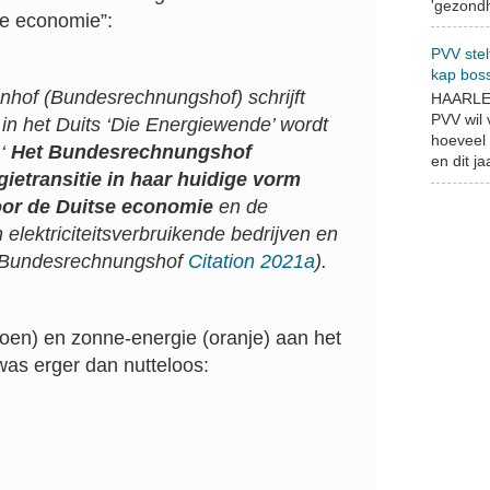
'gezondh
se economie”:
PVV stel
kap bos
nhof (
Bundesrechnungshof
) schrijft
HAARLEM
PVV wil
 in het Duits ‘Die Energiewende’ wordt
hoeveel 
 ‘
Het Bundesrechnungshof
en dit jaa
ietransitie in haar huidige vorm
voor de Duitse economie
en de
 elektriciteitsverbruikende bedrijven en
 (Bundesrechnungshof
Citation
2021a
).
roen) en zonne-energie (oranje) aan het
was erger dan nutteloos: