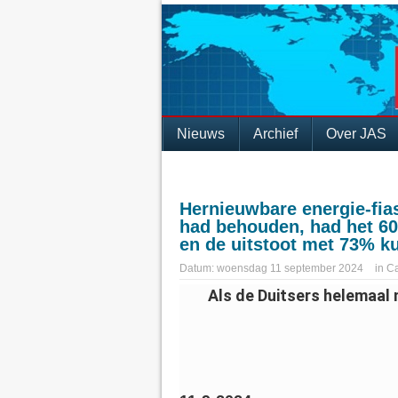
Nieuws
Archief
Over JAS
Hernieuwbare energie-fias
had behouden, had het 60
en de uitstoot met 73% 
Datum:
woensdag 11 september 2024
in
Ca
Als de Duitsers helemaal