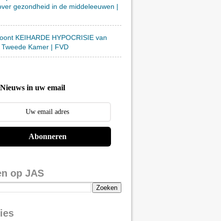
over gezondheid in de middeleeuwen |
toont KEIHARDE HYPOCRISIE van
 Tweede Kamer | FVD
Nieuws in uw email
Abonneren
en op JAS
ies