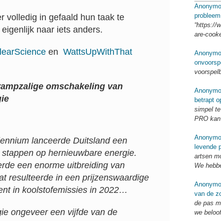
Anonymo
probleem
 volledig in gefaald hun taak te
“https://
eigenlijk naar iets anders.
are-cook
learScience
en
WattsUpWithThat
Anonymo
onvoorsp
voorspel
 rampzalige omschakeling van
Anonymo
ie
betrapt o
simpel te
PRO kan 
Anonymo
llennium lanceerde Duitsland een
levende p
e stappen op hernieuwbare energie.
artsen mo
ieerde een enorme uitbreiding van
We hebbe
t resulteerde in een prijzenswaardige
Anonymo
ent in koolstofemissies in 2022…
van de zo
de pas me
ie ongeveer een vijfde van de
we beloo