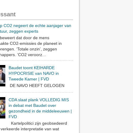
essant
op CO2 negeert de echte aanjager van
tuur, zeggen experts
eweert dat door de mens
akte CO2-emissies de planeet in
rengen. ‘Totale onzin’, zeggen
appers. ‘CO2 veroorz...
Baudet toont KEIHARDE
HYPOCRISIE van NAVO in
Tweede Kamer | FVD
DE NAVO HEEFT GELOGEN
CDA slaat plank VOLLEDIG MIS
in debat met Baudet over
gezondheid in de middeleeuwen |
FVD
Kartelpolitici zijn geobsedeerd
verkeerde interpretatie van wat