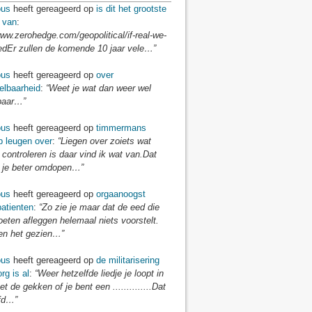
us
heeft gereageerd op
is dit het grootste
 van
:
www.zerohedge.com/geopolitical/if-real-we-
edEr zullen de komende 10 jaar vele…”
us
heeft gereageerd op
over
elbaarheid
:
“Weet je wat dan weer wel
baar…”
us
heeft gereageerd op
timmermans
p leugen over
:
“Liegen over zoiets wat
 controleren is daar vind ik wat van.Dat
je beter omdopen…”
us
heeft gereageerd op
orgaanoogst
atienten
:
“Zo zie je maar dat de eed die
eten afleggen helemaal niets voorstelt.
n het gezien…”
us
heeft gereageerd op
de militarisering
rg is al
:
“Weer hetzelfde liedje je loopt in
t de gekken of je bent een ..............Dat
fd…”