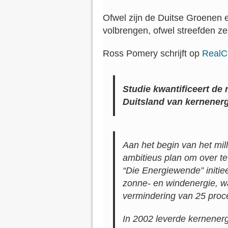
Ofwel zijn de Duitse Groenen er
volbrengen, ofwel streefden ze 
Ross Pomery schrijft op
RealC
Studie kwantificeert de
Duitsland van kernenerg
Aan het begin van het mi
ambitieus plan om over t
“
Die Energiewende
” init
zonne- en windenergie, wa
vermindering van 25 proc
In 2002 leverde kernenerg