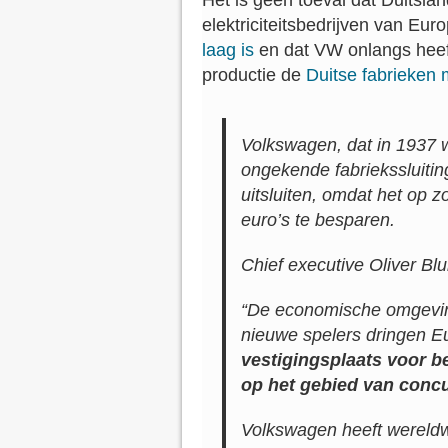
Het is geen toeval dat Duitsla
elektriciteitsbedrijven van Eur
laag is
en dat VW onlangs heef
productie de
Duitse fabrieken
Volkswagen, dat in 1937 w
ongekende fabriekssluitin
uitsluiten, omdat het op 
euro’s te besparen.
Chief executive
Oliver Blu
“De economische omgevin
nieuwe spelers dringen E
vestigingsplaats voor be
op het gebied van conc
Volkswagen heeft wereld