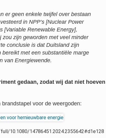
 er geen enkele twijfel over bestaan ​​
nvesteerd in NPP’s [
Nuclear Power
s [
Variable Renewable Energy
],
ij zou zijn geworden met veel minder
e conclusie is dat Duitsland zijn
 bereikt met een substantiële marge
en van
Energiewende
.
iment gedaan, zodat wij dat niet hoeven
n brandstapel voor de weergoden:
i/full/10.1080/14786451.2024.2355642#d1e128