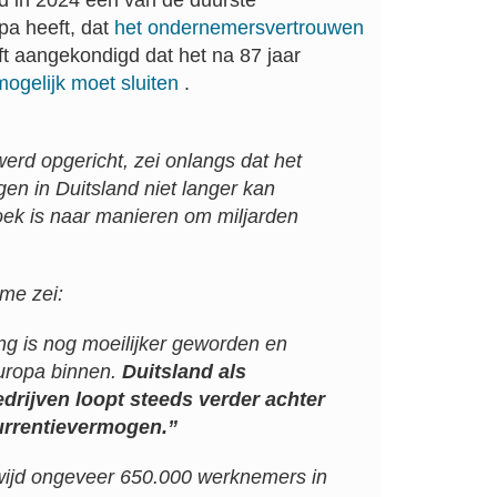
nd in 2024 een van de duurste
opa heeft, dat
het ondernemersvertrouwen
t aangekondigd dat het na 87 jaar
mogelijk moet sluiten
.
erd opgericht, zei onlangs dat het
gen in Duitsland niet langer kan
zoek is naar manieren om miljarden
me zei:
g is nog moeilijker geworden en
uropa binnen.
Duitsland als
drijven loopt steeds verder achter
urrentievermogen.”
wijd ongeveer 650.000 werknemers in