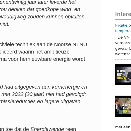
 Eenentwintig jaar later leverde het
 zou denken dat goedkope wind- en
Inter
envoudigweg zouden kunnen opvullen,
niet.
Fixatie 
tempera
De VN b
veroorza
 civiele techniek aan de Noorse NTNU,
gevaar b
bliceerd waarin het ambitieuze
wetensch
ma voor hernieuwbare energie wordt
eld had uitgegeven aan kernenergie en
 met 2022 (20 jaar) niet had gevolgd;
missiereducties en lagere uitgaven
met een 
en toe dat de
Energiewende
“een