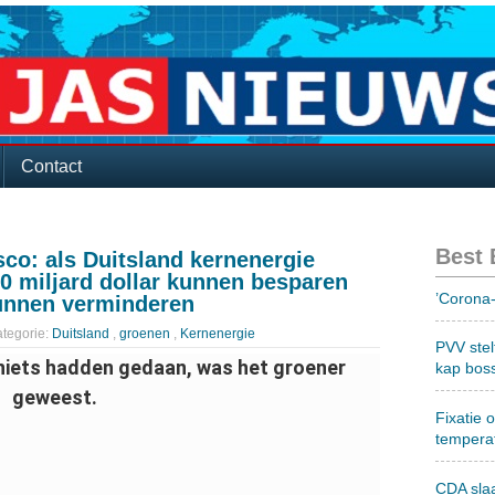
Contact
Best
co: als Duitsland kernenergie
0 miljard dollar kunnen besparen
’Corona-
kunnen verminderen
tegorie:
Duitsland
,
groenen
,
Kernenergie
PVV stel
 niets hadden gedaan, was het groener
kap bos
geweest.
Fixatie 
tempera
CDA sla