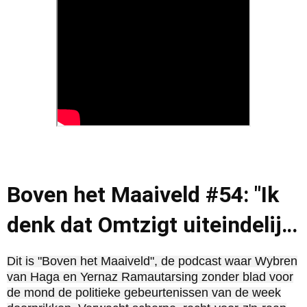
Boven het Maaiveld #54: "Ik
denk dat Omtzigt uiteindelijk
de stekker uit dit kabinet
Dit is "Boven het Maaiveld", de podcast waar Wybren
van Haga en Yernaz Ramautarsing zonder blad voor
gaat trekken"
de mond de politieke gebeurtenissen van de week