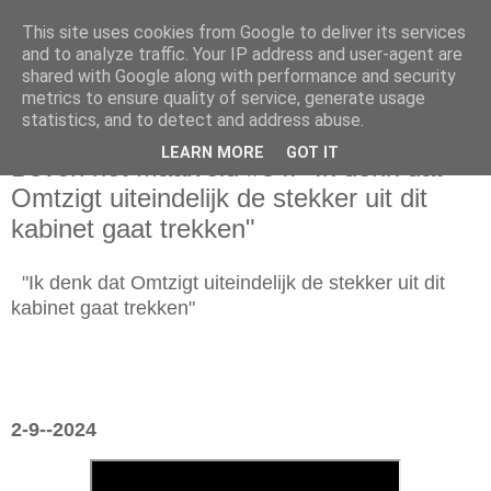
This site uses cookies from Google to deliver its services
and to analyze traffic. Your IP address and user-agent are
shared with Google along with performance and security
metrics to ensure quality of service, generate usage
statistics, and to detect and address abuse.
maandag 2 september 2024
LEARN MORE
GOT IT
Boven het Maaiveld #54: "Ik denk dat
Omtzigt uiteindelijk de stekker uit dit
kabinet gaat trekken"
"Ik denk dat Omtzigt uiteindelijk de stekker uit dit
kabinet gaat trekken"
2-9--2024