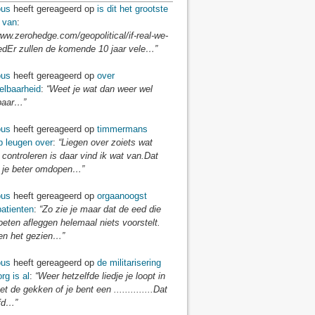
us
heeft gereageerd op
is dit het grootste
 van
:
www.zerohedge.com/geopolitical/if-real-we-
edEr zullen de komende 10 jaar vele…”
us
heeft gereageerd op
over
elbaarheid
:
“Weet je wat dan weer wel
baar…”
us
heeft gereageerd op
timmermans
p leugen over
:
“Liegen over zoiets wat
 controleren is daar vind ik wat van.Dat
je beter omdopen…”
us
heeft gereageerd op
orgaanoogst
atienten
:
“Zo zie je maar dat de eed die
eten afleggen helemaal niets voorstelt.
n het gezien…”
us
heeft gereageerd op
de militarisering
rg is al
:
“Weer hetzelfde liedje je loopt in
t de gekken of je bent een ..............Dat
fd…”