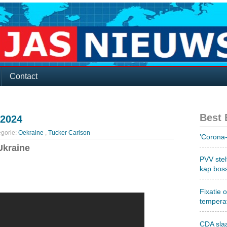
Contact
Best
 2024
gorie:
Oekraine
,
Tucker Carlson
’Corona-
Ukraine
PVV stel
kap bos
Fixatie 
tempera
CDA sla