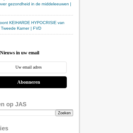
over gezondheid in de middeleeuwen |
toont KEIHARDE HYPOCRISIE van
 Tweede Kamer | FVD
Nieuws in uw email
Abonneren
en op JAS
ies