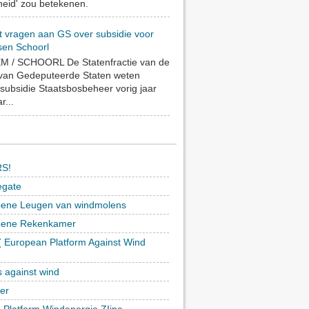
eid' zou betekenen.
t vragen aan GS over subsidie voor
sen Schoorl
 / SCHOORL De Statenfractie van de
 van Gedeputeerde Staten weten
subsidie Staatsbosbeheer vorig jaar
r...
S!
egate
ene Leugen van windmolens
oene Rekenkamer
 European Platform Against Wind
)
s against wind
ker
h Platform Windenergie ZIjpe