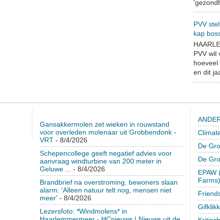
'gezondh
PVV stel
kap bos
HAARLEM
PVV wil
hoeveel 
en dit jaa
ANDER
Gansakkermolen zet wieken in rouwstand
voor overleden molenaar uit Grobbendonk -
Climat
VRT
- 8/4/2026
De Gro
Schepencollege geeft negatief advies voor
De Gr
aanvraag windturbine van 200 meter in
Geluwe ...
- 8/4/2026
EPAW (
Farms
Brandbrief na overstroming, bewoners slaan
alarm: 'Alleen natuur telt nog, mensen niet
Friend
meer'
- 8/4/2026
Gifklik
Lezersfoto: *Windmolens* in
Haarlemmermeer - HCnieuws | Nieuws uit de
Kritisc