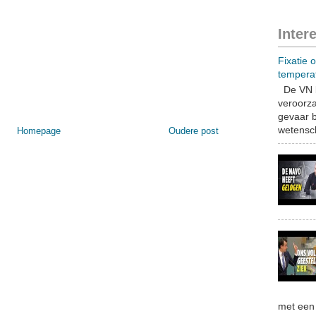
Inter
Fixatie 
tempera
De VN b
veroorza
gevaar b
wetensch
Homepage
Oudere post
met een 