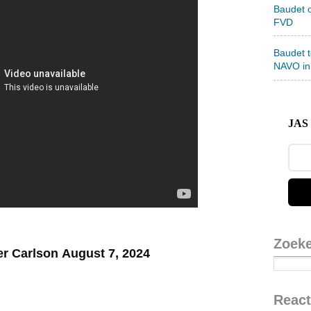
Baudet 
FVD
Baudet 
NAVO in
JAS 
Zoek
er Carlson August 7, 2024
React