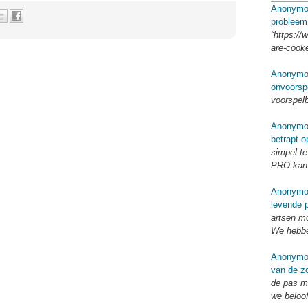
Anonymo
probleem
“https://
are-cook
Anonymo
onvoorsp
voorspel
Anonymo
betrapt o
simpel te
PRO kan 
Anonymo
levende p
artsen mo
We hebbe
Anonymo
van de zo
de pas me
we beloo