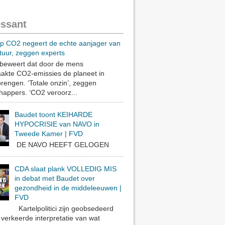
essant
op CO2 negeert de echte aanjager van
tuur, zeggen experts
eweert dat door de mens
akte CO2-emissies de planeet in
rengen. ‘Totale onzin’, zeggen
appers. ‘CO2 veroorz...
Baudet toont KEIHARDE
HYPOCRISIE van NAVO in
Tweede Kamer | FVD
DE NAVO HEEFT GELOGEN
CDA slaat plank VOLLEDIG MIS
in debat met Baudet over
gezondheid in de middeleeuwen |
FVD
Kartelpolitici zijn geobsedeerd
verkeerde interpretatie van wat