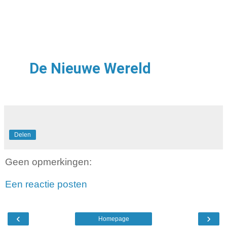
Rutte en
de VS
vuurdoop
Kabinet
Schoof I
De Nieuwe Wereld
Delen
Geen opmerkingen:
Een reactie posten
‹
›
Homepage