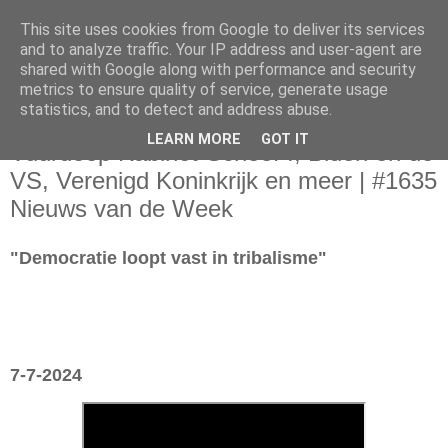
This site uses cookies from Google to deliver its services
and to analyze traffic. Your IP address and user-agent are
shared with Google along with performance and security
metrics to ensure quality of service, generate usage
statistics, and to detect and address abuse.
zondag 7 juli 2024
LEARN MORE
GOT IT
Vuurdoop Kabinet-Schoof I, Biden en de
VS, Verenigd Koninkrijk en meer | #1635
Nieuws van de Week
"Democratie loopt vast in tribalisme"
7-7-2024