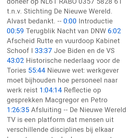
doneer op NL61 RABO 0357 5828 61
t.n.v. Stichting De Nieuwe Wereld.
Alvast bedankt. --
0:00
Introductie
00:59
Terugblik Nacht van DNW
6:02
Afscheid Rutte en vuurdoop Kabinet
Schoof I
33:37
Joe Biden en de VS
43:02
Historische nederlaag voor de
Tories
55:44
Nieuwe wet: werkgever
moet bijhouden hoe personeel naar
werk reist
1:04:14
Reflectie op
gesprekken Macgregor en Petro
1:26:35
Afsluiting -- De Nieuwe Wereld
TV is een platform dat mensen uit
verschillende disciplines bij elkaar