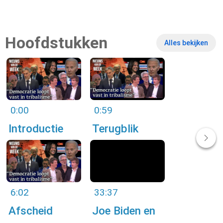
Hoofdstukken
Alles bekijken
0:00
0:59
Introductie
Terugblik
Nacht van
DNW
6:02
33:37
Afscheid
Joe Biden en