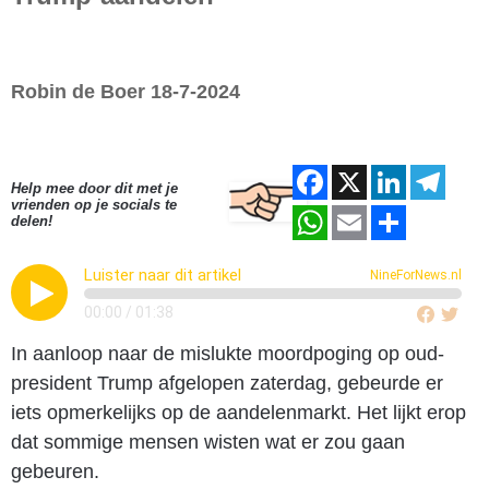
Robin de Boer 18-7-2024
F
X
Li
T
Help mee door dit met je
vrienden op je socials te
a
n
el
W
E
D
delen!
c
k
e
h
m
el
Luister naar dit artikel
e
NineForNews.nl
e
gr
at
ail
e
b
dI
a
00:00
/
01:38
s
n
o
n
m
In aanloop naar de mislukte moordpoging op oud-
A
president Trump afgelopen zaterdag, gebeurde er
o
p
iets opmerkelijks op de aandelenmarkt. Het lijkt erop
k
p
dat sommige mensen wisten wat er zou gaan
gebeuren.