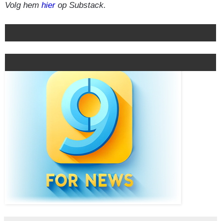
Volg hem
hier
op Substack.
Switch
Sidebar
Willekeurig
skin
Artikel