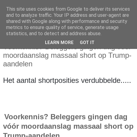
This site uses cookies from Google to deliver its services
and to analyze traffic. Your IP address and user-agent are
shared with Google along with performance and security
metrics to ensure quality of service, generate usage
statistics, and to detect and address abuse.
donderdag 18 juli 2024
LEARN MORE
GOT IT
Voorkennis? Beleggers gingen dag vóór
moordaanslag massaal short op Trump-
aandelen
Het aantal shortposities verdubbelde.....
Voorkennis? Beleggers gingen dag
vóór moordaanslag massaal short op
Trump-aandelen