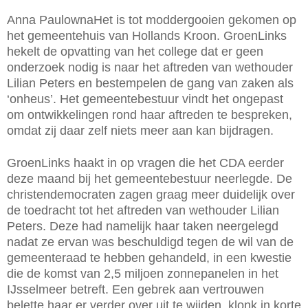
Anna Paulowna
Het is tot moddergooien gekomen op
het gemeentehuis van Hollands Kroon. GroenLinks
hekelt de opvatting van het college dat er geen
onderzoek nodig is naar het aftreden van wethouder
Lilian Peters en bestempelen de gang van zaken als
‘onheus’. Het gemeentebestuur vindt het ongepast
om ontwikkelingen rond haar aftreden te bespreken,
omdat zij daar zelf niets meer aan kan bijdragen.
GroenLinks haakt in op vragen die het CDA eerder
deze maand bij het gemeentebestuur neerlegde. De
christendemocraten zagen graag meer duidelijk over
de toedracht tot het aftreden van wethouder Lilian
Peters. Deze had namelijk haar taken neergelegd
nadat ze ervan was beschuldigd tegen de wil van de
gemeenteraad te hebben gehandeld, in een kwestie
die de komst van 2,5 miljoen zonnepanelen in het
IJsselmeer betreft. Een gebrek aan vertrouwen
belette haar er verder over uit te wijden, klonk in korte