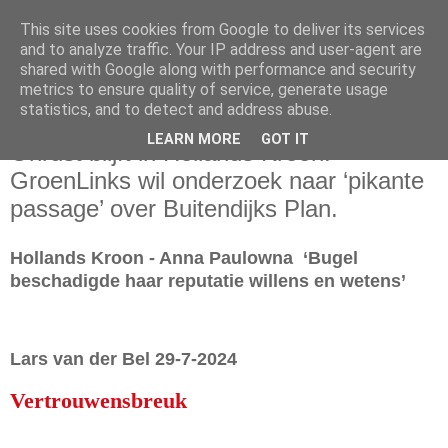
This site uses cookies from Google to deliver its services
and to analyze traffic. Your IP address and user-agent are
shared with Google along with performance and security
metrics to ensure quality of service, generate usage
statistics, and to detect and address abuse.
maandag 29 juli 2024
LEARN MORE
GOT IT
Onrust blijft in Hollands Kroon:
GroenLinks wil onderzoek naar ‘pikante
passage’ over Buitendijks Plan.
Hollands Kroon - Anna Paulowna ‘Bugel
beschadigde haar reputatie willens en wetens’
Lars van der Bel 29-7-2024
Vertrouwensbreuk