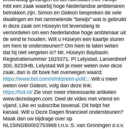
mbt een zaak waarbij hoge Nederlandse ambtenaren
betrokken zijn. Simon en Gideon bespreken de vele
dwalingen en het rammelende "bewijs" wat is gebruikt
in deze zaak om Hüseyin tot levenslang te
veroordelen om een Nederlandse hoge ambtenaar uit
de wind te houden. Wilt u Hüseyin een kaartje sturen
om hem te ondersteunen? Om hem te laten weten
dat hij niet vergeten is? Mr. Hüseyin Baybasin.
Registratienummer 1623371. PI Lelystad, Larserdreef
300, 8233HB, Lelystad Wil je meer weten over deze
zaak, dan is dit boek het overwegen waard:
https://www.bol.com/nl/nl/p/een-polit...
Wilt u meer
weten over Gideon, volg dan deze link:
https://fvd.nl/
Zie voor meer interessante artikelen
www.dezedagen.com. Deel de video met vriend en
vijand. Like en subscribe bovenal. Dit helpt het
kanaal. Wilt u Deze Dagen financieel ondersteunen?
Maak dan uw bijdrage over op
NL15INGB0002753968 t.n.v. S. van Groningen o.v.v.