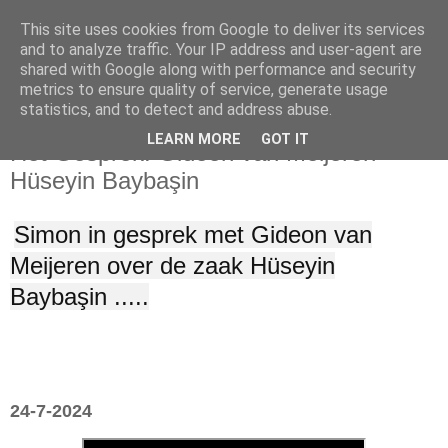
This site uses cookies from Google to deliver its services
and to analyze traffic. Your IP address and user-agent are
shared with Google along with performance and security
metrics to ensure quality of service, generate usage
statistics, and to detect and address abuse.
woensdag 24 juli 2024
LEARN MORE
GOT IT
Het Gesprek: Gideon van Meijeren -
Hüseyin Baybaşin
Simon in gesprek met Gideon van
Meijeren over de zaak Hüseyin
Baybaşin .....
24-7-2024