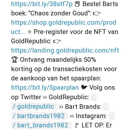
https://bit.ly/38stf7p
📕 Bestel Barts
boek: "Chaos zonder Goud": 👉
https://shop.goldrepublic.com/prod
uct...
⭐ Pre-register voor de NFT van
GoldRepublic: 👉
https://landing.goldrepublic.com/nft
🏆 Ontvang maandelijks 50%
korting op de transactiekosten voor
de aankoop van het spaarplan:
https://bit.ly/Spaarplan
🐦 Volg ons
op Twitter ›› GoldRepublic:
/ goldrepublic
›› Bart Brands:
/ bartbrands1982
›› Instagram:
/ bart_brands1982
🚩 LET OP: Er