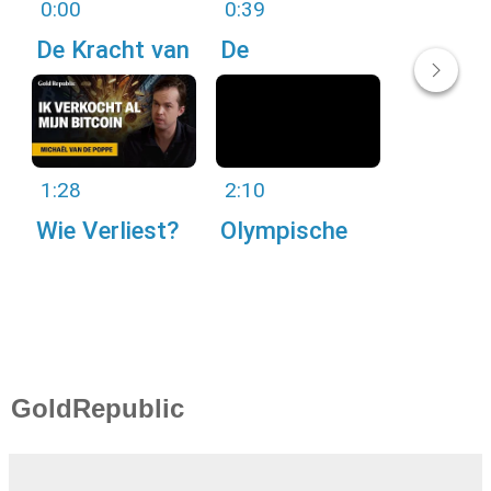
0:00
0:39
De Kracht van
De
Passie en
Overeenkoms
Fanatisme in
ten Tussen
Crypto,
Bitcoin en
Voetbal en
Goud
1:28
2:10
Geloof
Wie Verliest?
Olympische
De Onzekere
Spelen: De
Toekomst van
Chaos en
de Dollar
Kosten en
Problemen in
Parijs
GoldRepublic