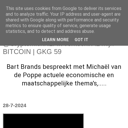
This site uses cookies from Google to deliver its services
and to analyze traffic. Your IP address and user-agent are
shared with Google along with performance and security
metrics to ensure quality of service, generate usage
statistics, and to detect and address abuse.
zondag 28 juli 2024
LEARN MORE
GOT IT
‪@CryptoMichNL‬: Ik verkocht AL mijn
BITCOIN | GKG 59
Bart Brands
bespreekt
met Michaël van
de Poppe actuele economische en
maatschappelijke thema's,.....
28-7-2024