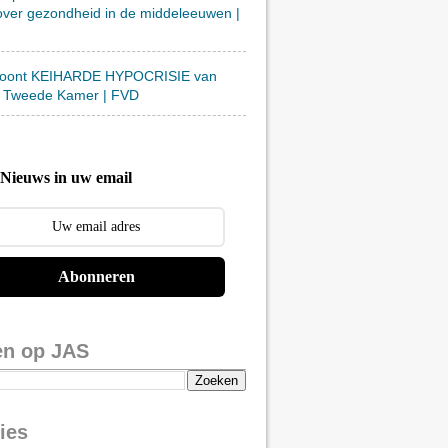
over gezondheid in de middeleeuwen |
toont KEIHARDE HYPOCRISIE van
 Tweede Kamer | FVD
Nieuws in uw email
Abonneren
en op JAS
ies