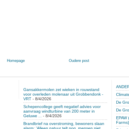
Homepage
Oudere post
ANDER
Gansakkermolen zet wieken in rouwstand
voor overleden molenaar uit Grobbendonk -
Climat
VRT
- 8/4/2026
De Gro
Schepencollege geeft negatief advies voor
De Gr
aanvraag windturbine van 200 meter in
Geluwe ...
- 8/4/2026
EPAW (
Farms
Brandbrief na overstroming, bewoners slaan
alarm: 'Alleen natuur telt nog, mensen niet