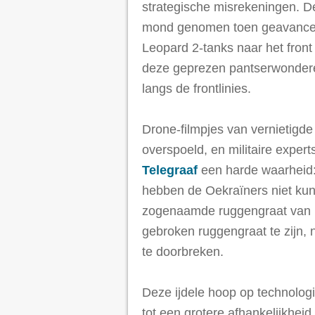
strategische misrekeningen. D
mond genomen toen geavance
Leopard 2-tanks naar het front
deze geprezen pantserwondere
langs de frontlinies.
Drone-filmpjes van vernietigde
overspoeld, en militaire exper
Telegraaf
een harde waarheid
hebben de Oekraïners niet kun
zogenaamde ruggengraat van he
gebroken ruggengraat te zijn, n
te doorbreken.
Deze ijdele hoop op technolog
tot een grotere afhankelijkhei