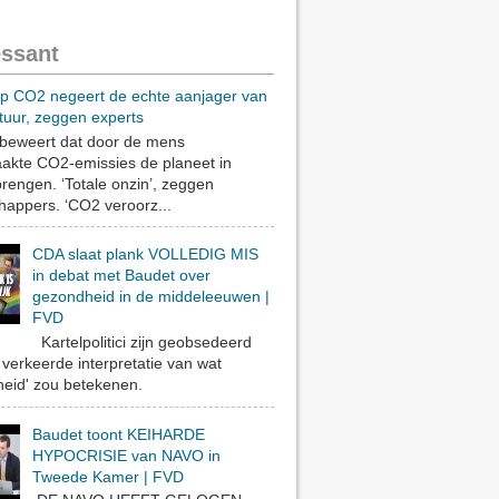
essant
op CO2 negeert de echte aanjager van
tuur, zeggen experts
eweert dat door de mens
akte CO2-emissies de planeet in
rengen. ‘Totale onzin’, zeggen
appers. ‘CO2 veroorz...
CDA slaat plank VOLLEDIG MIS
in debat met Baudet over
gezondheid in de middeleeuwen |
FVD
Kartelpolitici zijn geobsedeerd
verkeerde interpretatie van wat
eid' zou betekenen.
Baudet toont KEIHARDE
HYPOCRISIE van NAVO in
Tweede Kamer | FVD