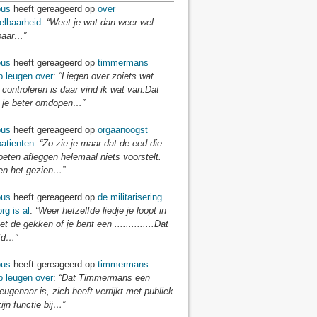
us
heeft gereageerd op
over
elbaarheid
:
“Weet je wat dan weer wel
baar…”
us
heeft gereageerd op
timmermans
p leugen over
:
“Liegen over zoiets wat
 controleren is daar vind ik wat van.Dat
je beter omdopen…”
us
heeft gereageerd op
orgaanoogst
atienten
:
“Zo zie je maar dat de eed die
eten afleggen helemaal niets voorstelt.
n het gezien…”
us
heeft gereageerd op
de militarisering
rg is al
:
“Weer hetzelfde liedje je loopt in
t de gekken of je bent een ..............Dat
fd…”
us
heeft gereageerd op
timmermans
p leugen over
:
“Dat Timmermans een
eugenaar is, zich heeft verrijkt met publiek
zijn functie bij…”