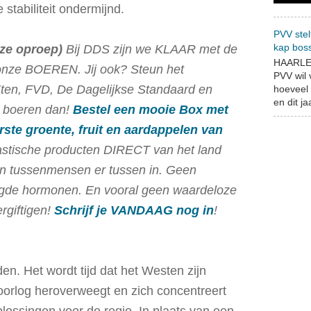
stabiliteit ondermijnd.
PVV stel
kap bos
eze oproep)
Bij DDS zijn we KLAAR met de
HAARLEM
 onze BOEREN. Jij ook? Steun het
PVV wil
jkEten, FVD, De Dagelijkse Standaard en
hoeveel 
en dit jaa
e boeren dan!
Bestel een mooie Box met
rste groente, fruit en aardappelen van
ntastische producten DIRECT van het land
n tussenmensen er tussen in. Geen
gde hormonen. En vooral geen waardeloze
ergiftigen!
Schrijf je VANDAAG nog in
!
en. Het wordt tijd dat het Westen zijn
oorlog heroverweegt en zich concentreert