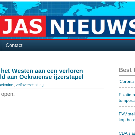
Contact
Best
 het Westen aan een verloren
ild aan Oekraïense ijzerstapel
’Corona-
Oekraine
,
zelfoverschatting
 open.
Fixatie 
tempera
PVV stel
kap bos
CDA sla