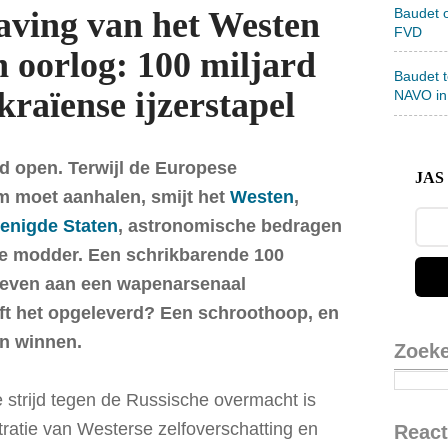
Baudet 
laving van het Westen
FVD
n oorlog: 100 miljard
Baudet 
kraïense ijzerstapel
NAVO in
d open. Terwijl de Europese
JAS 
em moet aanhalen, smijt het
Westen
,
enigde Staten
, astronomische bedragen
se modder. Een schrikbarende 100
egeven aan een wapenarsenaal
ft het opgeleverd? Een schroothoop, en
in winnen.
Zoek
 strijd tegen de Russische overmacht is
ustratie van Westerse zelfoverschatting en
React