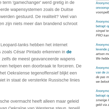
e term 'gamechanger' werd gretig in de
Anonymo
onvoorsp
erde wapensystemen zoals de Duitse
voorspel
 werden gestuurd. De realiteit? Veel van
Anonymo
n zijn niets meer dan brandend schroot
betrapt o
simpel te
PRO kan 
 Leopard-tanks hebben het internet
Anonymo
levende p
ts zoals César Pintado erkennen in
de
artsen mo
: zelfs de meest geavanceerde wapens
We hebbe
nen helpen een doorbraak te forceren. De
Anonymo
van de zo
t Oekraïense tegenoffensief blijkt een
de pas me
iet in staat de versterkte Russische linies
we beloo
Anonymo
betrapt o
smerige l
ische overmacht heeft alleen maar geleid
geld via 
d van Oekraïne van Westerse steun, terwijl