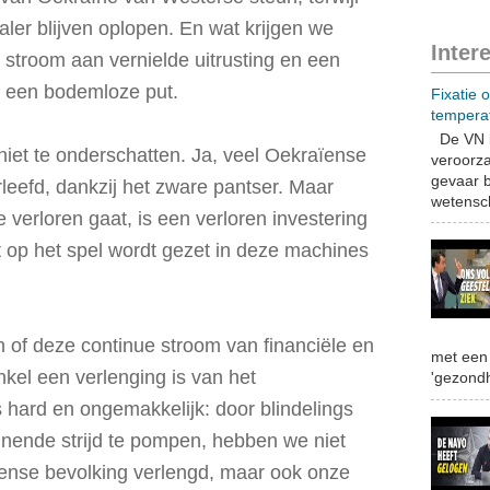
aler blijven oplopen. En wat krijgen we
Inter
stroom aan vernielde uitrusting en een
op een bodemloze put.
Fixatie 
tempera
De VN b
niet te onderschatten. Ja, veel Oekraïense
veroorza
gevaar b
efd, dankzij het zware pantser. Maar
wetensch
e verloren gaat, is een verloren investering
t op het spel wordt gezet in deze machines
 of deze continue stroom van financiële en
met een 
nkel een verlenging is van het
'gezondh
s hard en ongemakkelijk: door blindelings
nnende strijd te pompen, hebben we niet
aïense bevolking verlengd, maar ook onze