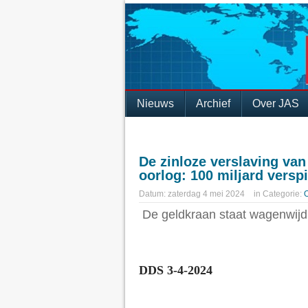
Nieuws
Archief
Over JAS
De zinloze verslaving van
oorlog: 100 miljard versp
Datum:
zaterdag 4 mei 2024
in
Categorie:
De geldkraan staat wagenwijd
DDS 3-4-2024