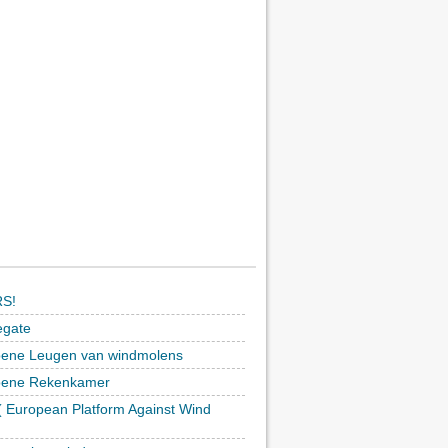
S!
egate
ene Leugen van windmolens
oene Rekenkamer
 European Platform Against Wind
)