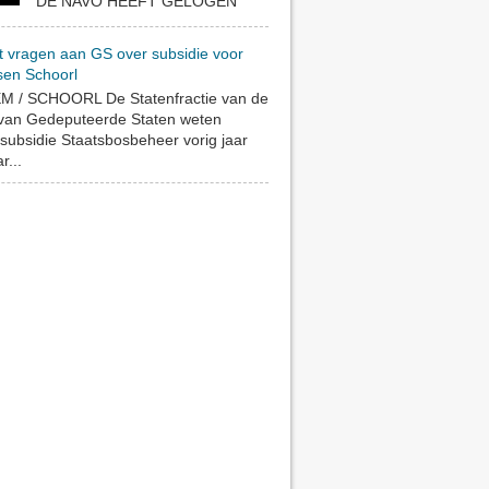
DE NAVO HEEFT GELOGEN
t vragen aan GS over subsidie voor
sen Schoorl
 / SCHOORL De Statenfractie van de
 van Gedeputeerde Staten weten
subsidie Staatsbosbeheer vorig jaar
r...