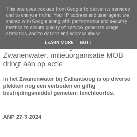
This site uses cookies from Google to deliver its services
and to analyze traffic. Your IP address and user-agent are
shared with Google along with performance and security
metrics to ensure quality of service, generate usage
statistics, and to detect and address abuse.
woensdag 27 maart 2024
LEARN MORE
GOT IT
Weer verboden stof gemeten in
Zwanenwater, milieuorganisatie MOB
dringt aan op actie
I
n het Zwanenwater bij Callantsoog is op diverse
plekken nog een verboden en giftig
bestrijdingsmiddel gemeten: fenchloorfos.
ANP 27-3-2024