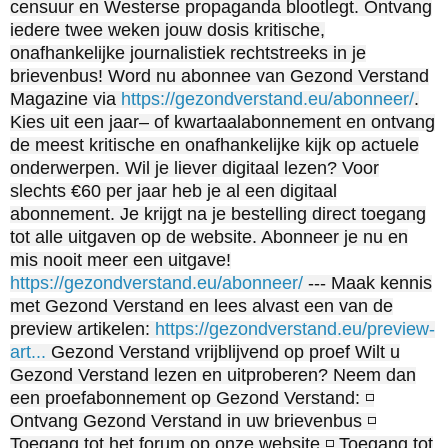
censuur en Westerse propaganda blootlegt. Ontvang
iedere twee weken jouw dosis kritische,
onafhankelijke journalistiek rechtstreeks in je
brievenbus! Word nu abonnee van Gezond Verstand
Magazine via
https://gezondverstand.eu/abonneer/
.
Kies uit een jaar– of kwartaalabonnement en ontvang
de meest kritische en onafhankelijke kijk op actuele
onderwerpen. Wil je liever digitaal lezen? Voor
slechts €60 per jaar heb je al een digitaal
abonnement. Je krijgt na je bestelling direct toegang
tot alle uitgaven op de website. Abonneer je nu en
mis nooit meer een uitgave!
https://gezondverstand.eu/abonneer/
--- Maak kennis
met Gezond Verstand en lees alvast een van de
preview artikelen:
https://gezondverstand.eu/preview-
art...
Gezond Verstand vrijblijvend op proef Wilt u
Gezond Verstand lezen en uitproberen? Neem dan
een proefabonnement op Gezond Verstand: ◽
Ontvang Gezond Verstand in uw brievenbus ◽
Toegang tot het forum op onze website ◽ Toegang tot