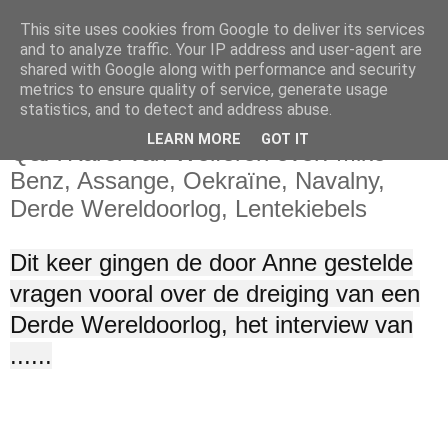
This site uses cookies from Google to deliver its services
and to analyze traffic. Your IP address and user-agent are
shared with Google along with performance and security
metrics to ensure quality of service, generate usage
statistics, and to detect and address abuse.
zaterdag 9 maart 2024
LEARN MORE
GOT IT
Q&A Karel van Wolferen over: Mike
Benz, Assange, Oekraïne, Navalny,
Derde Wereldoorlog, Lentekiebels
Dit keer gingen de door Anne gestelde
vragen vooral over de dreiging van een
Derde Wereldoorlog, het interview van
......