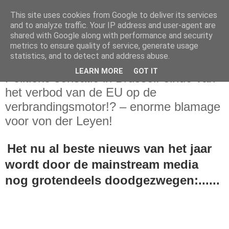
This site uses cookies from Google to deliver its services
and to analyze traffic. Your IP address and user-agent are
shared with Google along with performance and security
metrics to ensure quality of service, generate usage
statistics, and to detect and address abuse.
maandag 11 maart 2024
LEARN MORE
GOT IT
Politieke sensatie in Brussel: einde van
het verbod van de EU op de
verbrandingsmotor!? – enorme blamage
voor von der Leyen!
Het nu al beste nieuws van het jaar
wordt door de mainstream media
nog grotendeels doodgezwegen:......