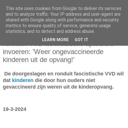
This site uses cookies from Google to deliver its services
and to analyze traffic. Your IP address and user-agent are
shared with Google along with performance and security
metrics to ensure quality of service, generate usage
statistics, and to detect and address abuse.
woensdag 20 maart 2024
LEARN MORE
GOT IT
Knetter! VVD wil medische apartheid
invoeren: 'Weer ongevaccineerde
kinderen uit de opvang!'
De doorgeslagen en ronduit fascistische VVD wil
dat
kinderen
die door hun ouders niet
gevaccineerd zijn weren uit de kinderopvang.
19-3-2024