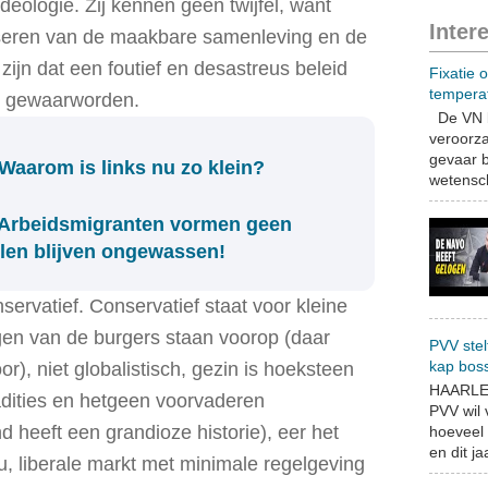
ideologie. Zij kennen geen twijfel, want
Inter
ealiseren van de maakbare samenleving en de
zijn dat een foutief en desastreus beleid
Fixatie 
tempera
u gewaarworden.
De VN b
veroorza
gevaar b
 Waarom is links nu zo klein?
wetensch
- Arbeidsmigranten vormen geen
llen blijven ongewassen!
nservatief. Conservatief staat voor kleine
angen van de burgers staan voorop (daar
PVV stel
kap bos
r), niet globalistisch, gezin is hoeksteen
HAARLEM
adities en hetgeen voorvaderen
PVV wil
 heeft een grandioze historie), eer het
hoeveel 
en dit jaa
, liberale markt met minimale regelgeving