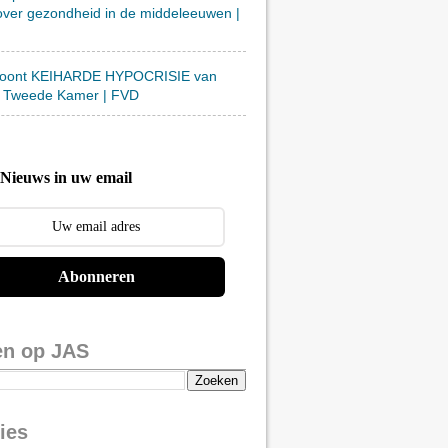
over gezondheid in de middeleeuwen |
toont KEIHARDE HYPOCRISIE van
 Tweede Kamer | FVD
Nieuws in uw email
Abonneren
en op JAS
ies