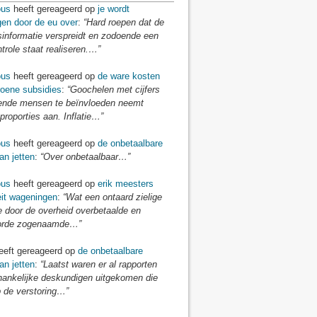
us
heeft gereageerd op
je wordt
gen door de eu over
:
“Hard roepen dat de
sinformatie verspreidt en zodoende een
ntrole staat realiseren.…”
us
heeft gereageerd op
de ware kosten
roene subsidies
:
“Goochelen met cijfers
nde mensen te beïnvloeden neemt
proporties aan. Inflatie…”
us
heeft gereageerd op
de onbetaalbare
an jetten
:
“Over onbetaalbaar…”
us
heeft gereageerd op
erik meesters
eit wageningen
:
“Wat een ontaard zielige
e door de overheid overbetaalde en
orde zogenaamde…”
eft gereageerd op
de onbetaalbare
an jetten
:
“Laatst waren er al rapporten
hankelijke deskundigen uitgekomen die
 de verstoring…”