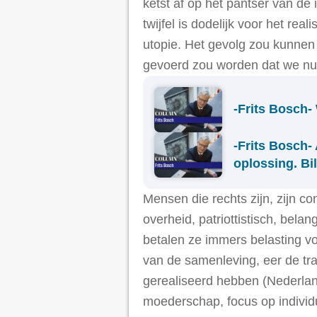
ketst af op het pantser van de 
twijfel is dodelijk voor het r
utopie. Het gevolg zou kunnen 
gevoerd zou worden dat we n
-Frits Bosch-
-Frits Bosch
oplossing. Bi
Mensen die rechts zijn, zijn co
overheid, patriottistisch, bel
betalen ze immers belasting voo
van de samenleving, eer de tr
gerealiseerd hebben (Nederland
moederschap, focus op individu