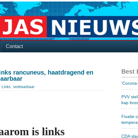
Contact
Best
links rancuneus, haatdragend en
laarbaar
’Corona-
:
Links
,
verklaarbaar
PVV stel
kap bos
Fixatie 
tempera
aarom is links
CDA sla