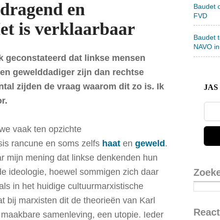
tdragend en
Baudet 
FVD
t is verklaarbaar
Baudet 
NAVO in
ik geconstateerd dat linkse mensen
en gewelddadiger zijn dan rechtse
tal zijden de vraag waarom dit zo is. Ik
JAS 
r.
e vaak ten opzichte
is rancune en soms zelfs
haat
en
geweld
.
r mijn mening dat linkse denkenden hun
Zoek
de ideologie, hoewel sommigen zich daar
als in het huidige cultuurmarxistische
dat bij marxisten dit de theorieën van Karl
React
n maakbare samenleving, een utopie. Ieder