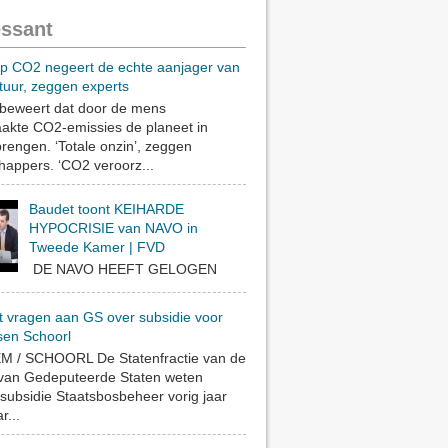
essant
op CO2 negeert de echte aanjager van
tuur, zeggen experts
eweert dat door de mens
akte CO2-emissies de planeet in
rengen. ‘Totale onzin’, zeggen
appers. ‘CO2 veroorz...
Baudet toont KEIHARDE
HYPOCRISIE van NAVO in
Tweede Kamer | FVD
DE NAVO HEEFT GELOGEN
t vragen aan GS over subsidie voor
sen Schoorl
 / SCHOORL De Statenfractie van de
 van Gedeputeerde Staten weten
subsidie Staatsbosbeheer vorig jaar
r...