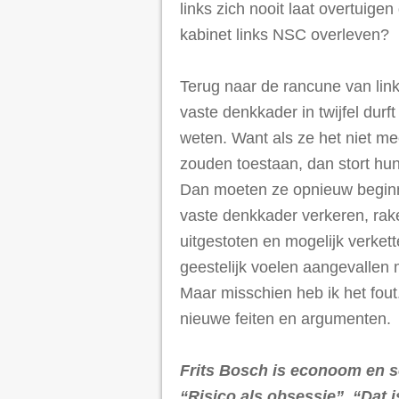
links zich nooit laat overtuig
kabinet links NSC overleven?
Terug naar de rancune van lin
vaste denkkader in twijfel durf
weten. Want als ze het niet me
zouden toestaan, dan stort hu
Dan moeten ze opnieuw beginne
vaste denkkader verkeren, rake
uitgestoten en mogelijk verkett
geestelijk voelen aangevallen 
Maar misschien heb ik het fout. 
nieuwe feiten en argumenten.
Frits Bosch is econoom en so
“Risico als obsessie”, “Dat 