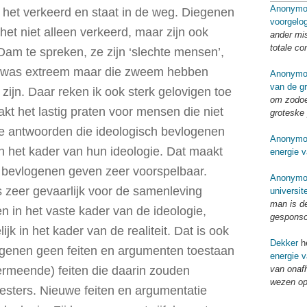
Anonymo
 het verkeerd en staat in de weg. Diegenen
voorgelo
het niet alleen verkeerd, maar zijn ook
ander mi
totale co
am te spreken, ze zijn ‘slechte mensen’,
i was extreem maar die zweem hebben
Anonymo
van de g
zijn. Daar reken ik ook sterk gelovigen toe
om zodoe
t het lastig praten voor mensen die niet
groteske 
De antwoorden die ideologisch bevlogenen
Anonymo
 het kader van hun ideologie. Dat maakt
energie v
 bevlogenen geven zeer voorspelbaar.
Anonymo
is zeer gevaarlijk voor de samenleving
universit
man is d
 in het vaste kader van de ideologie,
gespons
jk in het kader van de realiteit. Dat is ook
Dekker
he
ogenen geen feiten en argumenten toestaan
energie v
van onaf
ermeende) feiten die daarin zouden
wezen op
oesters. Nieuwe feiten en argumentatie