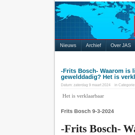
Nieuws
Archief
Over JAS
-Frits Bosch- Waarom is 
gewelddadig? Het is verk
Datum:
zaterdag 9 maart 2024
in
Categorie
Het is verklaarbaar
Frits Bosch 9-3-2024
-Frits Bosch- W