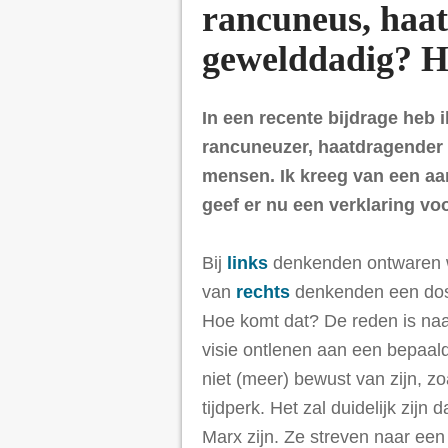
rancuneus, haa
gewelddadig? He
In een recente bijdrage heb 
rancuneuzer, haatdragender 
mensen. Ik kreeg van een aan
geef er nu een verklaring voo
Bij
links
denkenden ontwaren w
van
rechts
denkenden een dos
Hoe komt dat? De reden is naa
visie ontlenen aan een bepaal
niet (meer) bewust van zijn, zo
tijdperk. Het zal duidelijk zijn 
Marx zijn. Ze streven naar ee