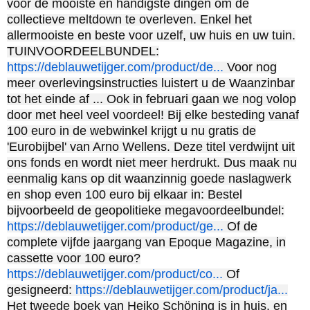
voor de mooiste en handigste dingen om de
collectieve meltdown te overleven. Enkel het
allermooiste en beste voor uzelf, uw huis en uw tuin.
TUINVOORDEELBUNDEL:
https://deblauwetijger.com/product/de...
Voor nog
meer overlevingsinstructies luistert u de Waanzinbar
tot het einde af ... Ook in februari gaan we nog volop
door met heel veel voordeel! Bij elke besteding vanaf
100 euro in de webwinkel krijgt u nu gratis de
'Eurobijbel' van Arno Wellens. Deze titel verdwijnt uit
ons fonds en wordt niet meer herdrukt. Dus maak nu
eenmalig kans op dit waanzinnig goede naslagwerk
en shop even 100 euro bij elkaar in: Bestel
bijvoorbeeld de geopolitieke megavoordeelbundel:
https://deblauwetijger.com/product/ge...
Of de
complete vijfde jaargang van Epoque Magazine, in
cassette voor 100 euro?
https://deblauwetijger.com/product/co...
Of
gesigneerd:
https://deblauwetijger.com/product/ja...
Het tweede boek van Heiko Schöning is in huis, en