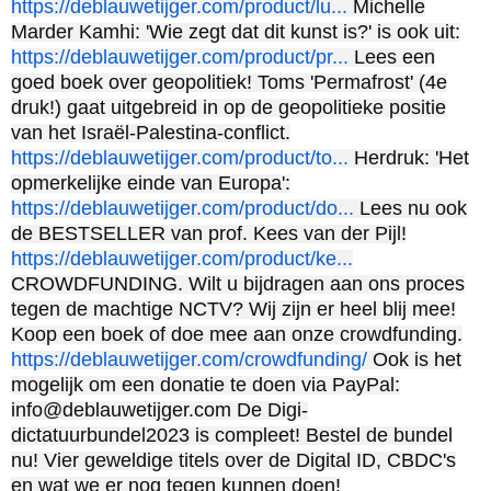
https://deblauwetijger.com/product/lu...
Michelle
Marder Kamhi: 'Wie zegt dat dit kunst is?' is ook uit:
https://deblauwetijger.com/product/pr...
Lees een
goed boek over geopolitiek! Toms 'Permafrost' (4e
druk!) gaat uitgebreid in op de geopolitieke positie
van het Israël-Palestina-conflict.
https://deblauwetijger.com/product/to...
Herdruk: 'Het
opmerkelijke einde van Europa':
https://deblauwetijger.com/product/do...
Lees nu ook
de BESTSELLER van prof. Kees van der Pijl!
https://deblauwetijger.com/product/ke...
CROWDFUNDING. Wilt u bijdragen aan ons proces
tegen de machtige NCTV? Wij zijn er heel blij mee!
Koop een boek of doe mee aan onze crowdfunding.
https://deblauwetijger.com/crowdfunding/
Ook is het
mogelijk om een donatie te doen via PayPal:
info@deblauwetijger.com De Digi-
dictatuurbundel2023 is compleet! Bestel de bundel
nu! Vier geweldige titels over de Digital ID, CBDC's
en wat we er nog tegen kunnen doen!