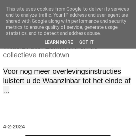
This site uses cookies from Google to deliver its services
and to analyze traffic. Your IP address and user-agent are
shared with Google along with performance and security
metrics to ensure quality of service, generate usage
statistics, and to detect and address abuse.
zondag 4 februari 2024
LEARN MORE
GOT IT
Waanzinbar: Zelfmoord en de
collectieve meltdown
Voor nog meer overlevingsinstructies
luistert u de Waanzinbar tot het einde af
...
4-2-2024