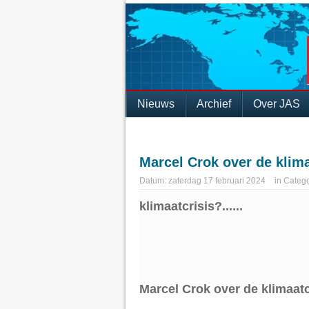
Nieuws
Archief
Over JAS
Marcel Crok over de klima
Datum:
zaterdag 17 februari 2024
in
Catego
klimaatcrisis?......
Marcel Crok over de klimaatc