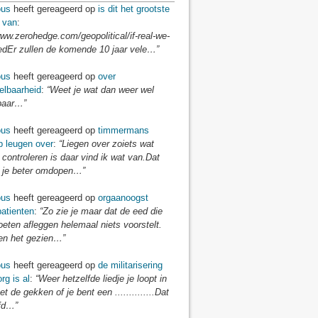
us
heeft gereageerd op
is dit het grootste
 van
:
www.zerohedge.com/geopolitical/if-real-we-
edEr zullen de komende 10 jaar vele…”
us
heeft gereageerd op
over
elbaarheid
:
“Weet je wat dan weer wel
baar…”
us
heeft gereageerd op
timmermans
p leugen over
:
“Liegen over zoiets wat
 controleren is daar vind ik wat van.Dat
je beter omdopen…”
us
heeft gereageerd op
orgaanoogst
atienten
:
“Zo zie je maar dat de eed die
eten afleggen helemaal niets voorstelt.
n het gezien…”
us
heeft gereageerd op
de militarisering
rg is al
:
“Weer hetzelfde liedje je loopt in
t de gekken of je bent een ..............Dat
fd…”