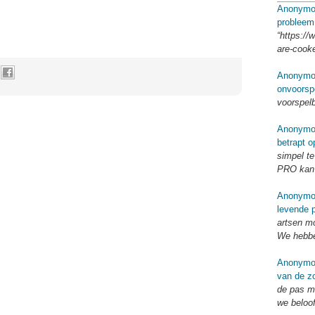
Anonymo
probleem
“https://
are-cook
Anonymo
onvoorsp
voorspel
Anonymo
betrapt o
simpel te
PRO kan 
Anonymo
levende p
artsen mo
We hebbe
Anonymo
van de zo
de pas me
we beloo