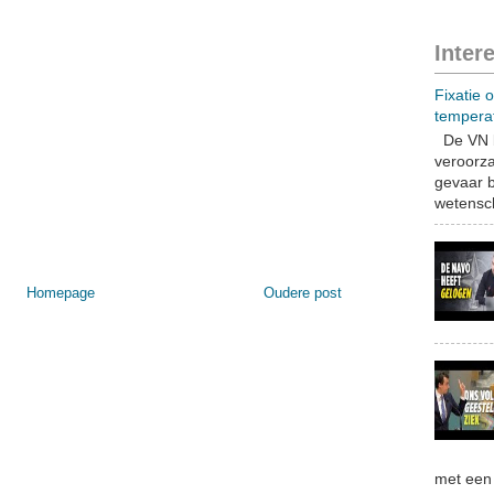
Inter
Fixatie 
tempera
De VN b
veroorza
gevaar b
wetensch
Homepage
Oudere post
met een 