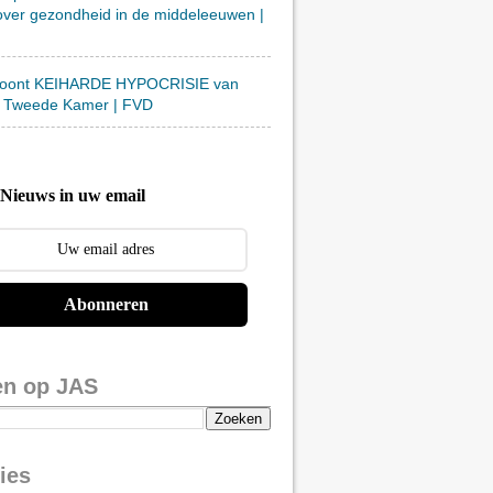
over gezondheid in de middeleeuwen |
toont KEIHARDE HYPOCRISIE van
 Tweede Kamer | FVD
Nieuws in uw email
Abonneren
en op JAS
ies