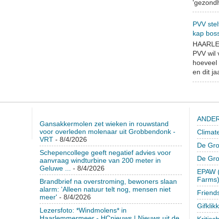
'gezondh
PVV stel
kap bos
HAARLEM
PVV wil
hoeveel 
en dit jaa
ANDER
Gansakkermolen zet wieken in rouwstand
voor overleden molenaar uit Grobbendonk -
Climat
VRT
- 8/4/2026
De Gro
Schepencollege geeft negatief advies voor
De Gr
aanvraag windturbine van 200 meter in
Geluwe ...
- 8/4/2026
EPAW (
Farms
Brandbrief na overstroming, bewoners slaan
alarm: 'Alleen natuur telt nog, mensen niet
Friend
meer'
- 8/4/2026
Gifklik
Lezersfoto: *Windmolens* in
Haarlemmermeer - HCnieuws | Nieuws uit de
Kritisc