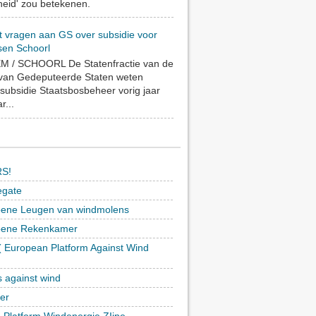
eid' zou betekenen.
t vragen aan GS over subsidie voor
sen Schoorl
 / SCHOORL De Statenfractie van de
 van Gedeputeerde Staten weten
subsidie Staatsbosbeheer vorig jaar
r...
S!
egate
ene Leugen van windmolens
oene Rekenkamer
 European Platform Against Wind
)
s against wind
ker
h Platform Windenergie ZIjpe