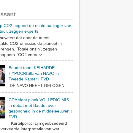
essant
op CO2 negeert de echte aanjager van
tuur, zeggen experts
eweert dat door de mens
akte CO2-emissies de planeet in
rengen. ‘Totale onzin’, zeggen
appers. ‘CO2 veroorz...
Baudet toont KEIHARDE
HYPOCRISIE van NAVO in
Tweede Kamer | FVD
DE NAVO HEEFT GELOGEN
CDA slaat plank VOLLEDIG MIS
in debat met Baudet over
gezondheid in de middeleeuwen |
FVD
Kartelpolitici zijn geobsedeerd
verkeerde interpretatie van wat