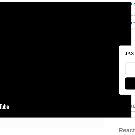
Baudet 
FVD
Baudet 
NAVO in
JAS 
Zoek
React