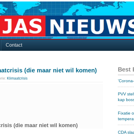
Contact
Best
atcrisis (die maar niet wil komen)
rie:
Klimaatcrisis
’Corona-
PVV stel
kap bos
Fixatie 
tempera
risis (die maar niet wil komen)
CDA sla