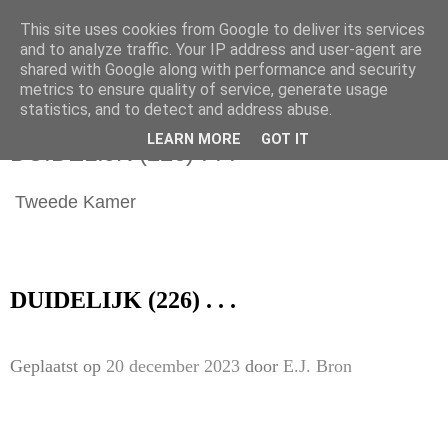
This site uses cookies from Google to deliver its services
and to analyze traffic. Your IP address and user-agent are
shared with Google along with performance and security
metrics to ensure quality of service, generate usage
statistics, and to detect and address abuse.
woensdag 20 december 2023
LEARN MORE
GOT IT
DUIDELIJK (226) . . .
Tweede Kamer
DUIDELIJK (226) . . .
Geplaatst op
20 december 2023
door
E.J. Bron