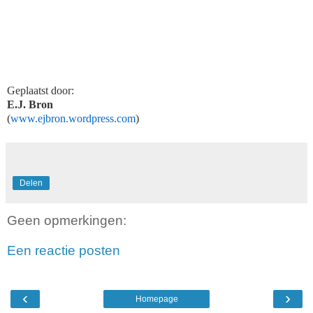
Geplaatst door:
E.J. Bron
(
www.ejbron.wordpress.com
)
Delen
Geen opmerkingen:
Een reactie posten
‹
›
Homepage