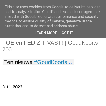
This site uses cookies from Google to deliver its services
and to analyze traffic. Your IP address and user-agent are
shared with Google along with performance and security
metrics to ensure quality of service, generate usage
statistics, and to detect and address abuse.
vrijdag 3 november 2023
LEARN MORE
GOT IT
STAGFLATIE SLAAT WERELDWIJD
TOE en FED ZIT VAST! | GoudKoorts
206
Een nieuwe
#GoudKoorts
....
3-11-2023