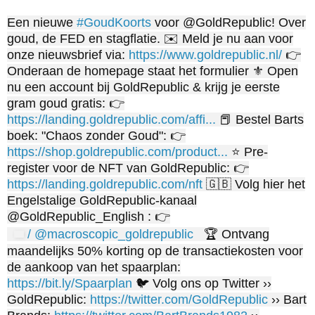
Een nieuwe
#GoudKoorts
voor @GoldRepublic! Over
goud, de FED en stagflatie. ✉️ Meld je nu aan voor
onze nieuwsbrief via:
https://www.goldrepublic.nl/
👉
Onderaan de homepage staat het formulier ⚜️ Open
nu een account bij GoldRepublic & krijg je eerste
gram goud gratis: 👉
https://landing.goldrepublic.com/affi...
📕 Bestel Barts
boek: "Chaos zonder Goud": 👉
https://shop.goldrepublic.com/product...
⭐ Pre-
register voor de NFT van GoldRepublic: 👉
https://landing.goldrepublic.com/nft
🇬🇧 Volg hier het
Engelstalige GoldRepublic-kanaal
@GoldRepublic_English : 👉
/ @macroscopic_goldrepublic
🏆 Ontvang
maandelijks 50% korting op de transactiekosten voor
de aankoop van het spaarplan:
https://bit.ly/Spaarplan
🐦 Volg ons op Twitter ››
GoldRepublic:
https://twitter.com/GoldRepublic
›› Bart