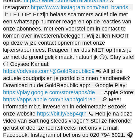
Brands:
https://twitter.com/BartBrands1982
››
Instagram:
https://www.instagram.com/bart_brands...
🚩 LET OP: Er zijn helaas scammers actief die met
een Whatsapp nummer reageren op de reacties van
onze abonnees, met een voorstel om in contact te
komen over investeren/beleggen. Wij zullen NOOIT
op deze wijze contact opnemen met onze
kijkers/abonnees. Reageer hier dus NIET op (mits je
ze met de grond gelijk maakt natuurlijk 😉). Stay safe!
⚪️ Odysee Kanaal:
https://odysee.com/@GoldRepublic:9
📲 Altijd de
actuele goudprijs en je portfolio binnen handbereik?
Download nu de GoldRepublic app: - Google Play:
https://play.google.com/store/apps/de...
- Apple Store:
https://apps.apple.com/nl/app/goldrep...
🔎 Meer
informatie mb.t. investeren in edelmetaal? Bezoek
onze website
https://bit.ly/38p4qth
📞 Heb je na deze
video van Bart nog steeds vragen? Stel ze hieronder
gerust of deel ze rechtstreeks met ons via mail,
Facebook, Instagram of bel ons op 020 794 6021. 🎧