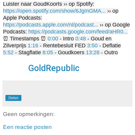
Luister naar GoudKoorts ›› op Spotify:
https://open.spotify.com/show/6JgmGMA...
›› op
Apple Podcasts:
https://podcasts.apple.com/nl/podcast...
›› op Google
Podcasts:
https://podcasts.google.com/feed/aHR0...
⏰ Timestamps ⏰
0:00
- Intro
0:48
- Goud en
Zilverprijs
1:16
- Rentebesluit FED
3:50
- Deflatie
5:52
- Stagflatie
8:05
- Goudkoers
13:28
- Outro
GoldRepublic
Delen
Geen opmerkingen:
Een reactie posten