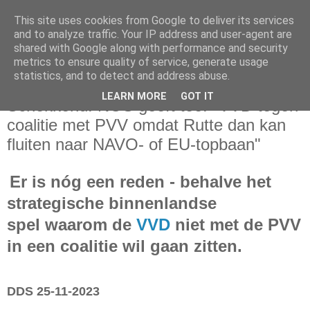
This site uses cookies from Google to deliver its services
and to analyze traffic. Your IP address and user-agent are
shared with Google along with performance and security
metrics to ensure quality of service, generate usage
statistics, and to detect and address abuse.
zaterdag 25 november 2023
LEARN MORE
GOT IT
Schokkend! NOS geeft toe: "VVD tegen
coalitie met PVV omdat Rutte dan kan
fluiten naar NAVO- of EU-topbaan"
Er is nóg een reden - behalve het
strategische binnenlandse
spel
waarom de
VVD
niet met de PVV
in een coalitie wil gaan zitten.
DDS 25-11-2023