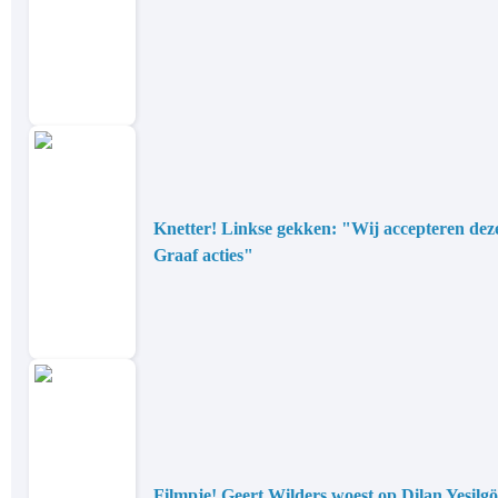
Knetter! Linkse gekken: "Wij accepteren deze 
Graaf acties"
Filmpje! Geert Wilders woest op Dilan Yesilgöz: