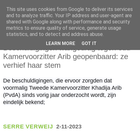
This site uses cookies from Google to deliver its services
and to analyze traffic. Your IP address and user-agent are
shared with Google along with performance and security
metrics to ensure quality of service, generate usage
statistics, and to detect and address abuse.
donderdag 2 november 2023
LEARN MORE
GOT IT
Beschuldigingen wangedrag tegen oud-
Kamervoorzitter Arib geopenbaard: ze
verhief haar stem
De beschuldigingen, die ervoor zorgden dat
voormalig Tweede Kamervoorzitter Khadija Arib
(PvdA) sinds vorig jaar onderzocht wordt, zijn
eindelijk bekend;
SERRE VERWEIJ
2-11-2023