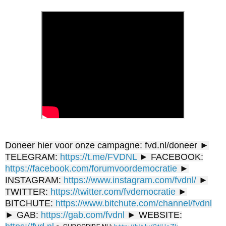
Doneer hier voor onze campagne: fvd.nl/doneer ►
TELEGRAM:
https://t.me/FVDNL
► FACEBOOK:
https://facebook.com/forumvoordemocratie
►
INSTAGRAM:
https://www.instagram.com/fvdnl/
►
TWITTER:
https://twitter.com/fvdemocratie
►
BITCHUTE:
https://www.bitchute.com/channel/fvdnl
► GAB:
https://gab.com/fvdnl
► WEBSITE: