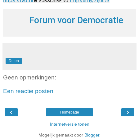
https://fvd.nl
☻ SUBSCRIBE NU:
http://bit.ly/2tjUcZk​​​​​​
Forum voor Democratie
Delen
Geen opmerkingen:
Een reactie posten
‹
›
Homepage
Internetversie tonen
Mogelijk gemaakt door
Blogger
.