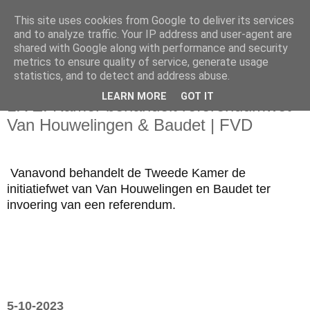
This site uses cookies from Google to deliver its services
and to analyze traffic. Your IP address and user-agent are
shared with Google along with performance and security
metrics to ensure quality of service, generate usage
statistics, and to detect and address abuse.
vrijdag 6 oktober 2023
LEARN MORE
GOT IT
LIVE: Kamer behandelt referendumwet
Van Houwelingen & Baudet | FVD
Vanavond behandelt de Tweede Kamer de
initiatiefwet van Van Houwelingen en Baudet ter
invoering van een referendum.
5-10-2023