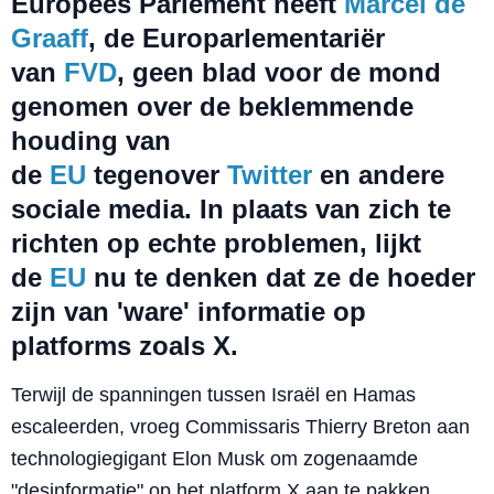
Europees Parlement heeft
Marcel de
Graaff
, de Europarlementariër
van
FVD
, geen blad voor de mond
genomen over de beklemmende
houding van
de
EU
tegenover
Twitter
en andere
sociale media. In plaats van zich te
richten op echte problemen, lijkt
de
EU
nu te denken dat ze de hoeder
zijn van 'ware' informatie op
platforms zoals X.
Terwijl de spanningen tussen Israël en Hamas
escaleerden, vroeg Commissaris Thierry Breton aan
technologiegigant Elon Musk om zogenaamde
"desinformatie" op het platform X aan te pakken.