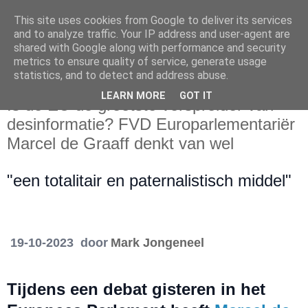
This site uses cookies from Google to deliver its services
and to analyze traffic. Your IP address and user-agent are
shared with Google along with performance and security
metrics to ensure quality of service, generate usage
statistics, and to detect and address abuse.
vrijdag 20 oktober 2023
LEARN MORE
GOT IT
Is de EU de grootste verspreider van
desinformatie? FVD Europarlementariër
Marcel de Graaff denkt van wel
"een totalitair en paternalistisch middel"
19-10-2023 door
Mark Jongeneel
Tijdens een debat gisteren in het