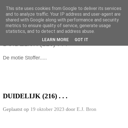
This site uses cookies from Google to deliver its services
and to analyze traffic. Your IP address and user-agent are
shared with Google along with performance and security
metrics to ensure quality of service, generate usage
statistics, and to detect and address abuse.
donderdag 19 oktober 2023
LEARN MORE
GOT IT
DUIDELIJK (216) . . .
De motie Stoffer.....
DUIDELIJK (216) . . .
Geplaatst op
19 oktober 2023
door
E.J. Bron