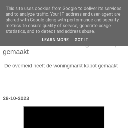
This site uses cookies from Google to deliver its services
and to analyze traffic. Your IP address and user-agent are
shared with Google along with performance and security
metrics to ensure quality of service, generate usage
statistics, and to detect and address abuse.
zondag 29 oktober 2023
LEARN MORE
GOT IT
De overheid heeft de woningmarkt kapot
gemaakt
De overheid heeft de woningmarkt kapot gemaakt
28-10-2023