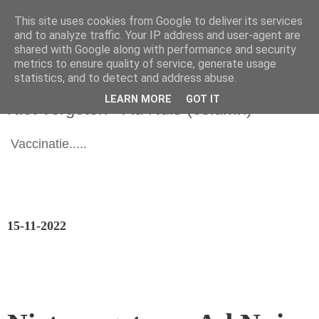
This site uses cookies from Google to deliver its services
and to analyze traffic. Your IP address and user-agent are
shared with Google along with performance and security
metrics to ensure quality of service, generate usage
statistics, and to detect and address abuse.
dinsdag 15 november 2022
LEARN MORE
GOT IT
Niet vergeten - Ad Nuis (column)
Vaccinatie.....
15-11-2022