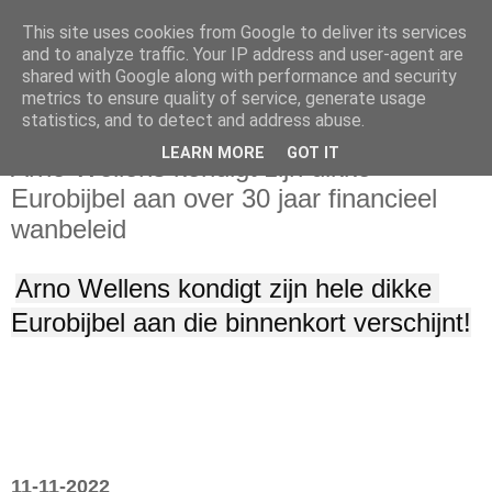
This site uses cookies from Google to deliver its services
and to analyze traffic. Your IP address and user-agent are
shared with Google along with performance and security
metrics to ensure quality of service, generate usage
statistics, and to detect and address abuse.
vrijdag 11 november 2022
LEARN MORE
GOT IT
Arno Wellens kondigt zijn dikke
Eurobijbel aan over 30 jaar financieel
wanbeleid
Arno Wellens kondigt zijn hele dikke 
Eurobijbel aan die binnenkort verschijnt!
11-11-2022