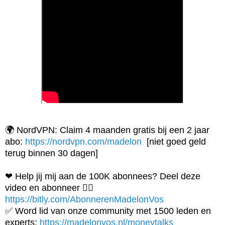
🌍 NordVPN: Claim 4 maanden gratis bij een 2 jaar 
abo: 
https://nordvpn.com/madelon
  [niet goed geld 
terug binnen 30 dagen]

❤ Help jij mij aan de 100K abonnees? Deel deze 
video en abonneer 👉🏼 
https://bitly.com/AbonnerenMadelonVos
✅ Word lid van onze community met 1500 leden en 
experts: 
https://madelonvos.nl/moneytalks