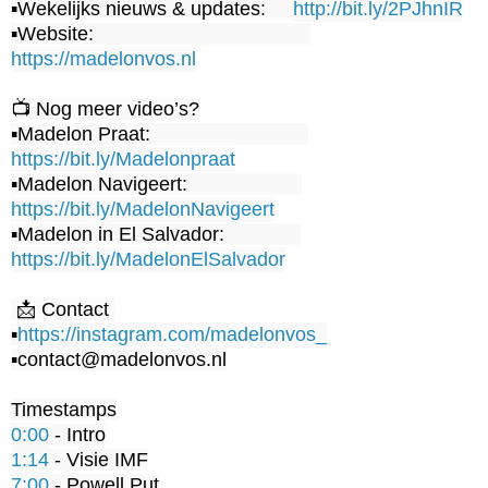
▪️Wekelijks nieuws & updates:     
http://bit.ly/2PJhnIR
▪️Website:                                        
https://madelonvos.nl
📺 Nog meer video’s?

▪️Madelon Praat:                             
https://bit.ly/Madelonpraat
▪️Madelon Navigeert:                     
https://bit.ly/MadelonNavigeert
▪️Madelon in El Salvador:              
https://bit.ly/MadelonElSalvador
 📩 Contact 

▪️
https://instagram.com/madelonvos_
▪️contact@madelonvos.nl

0:00
1:14
7:00