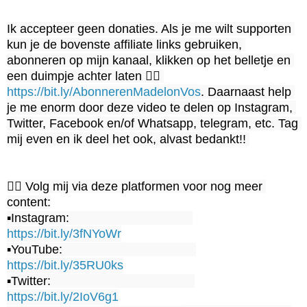
Ik accepteer geen donaties. Als je me wilt supporten 
kun je de bovenste affiliate links gebruiken, 
abonneren op mijn kanaal, klikken op het belletje en 
een duimpje achter laten 👉🏻 
https://bit.ly/AbonnerenMadelonVos
. Daarnaast help 
je me enorm door deze video te delen op Instagram, 
Twitter, Facebook en/of Whatsapp, telegram, etc. Tag 
mij even en ik deel het ook, alvast bedankt!! 

👉🏻 Volg mij via deze platformen voor nog meer 
content:

▪️Instagram:                                    
https://bit.ly/3fNYoWr
▪️YouTube:                                       
https://bit.ly/35RU0ks
▪️Twitter:                                          
https://bit.ly/2IoV6g1