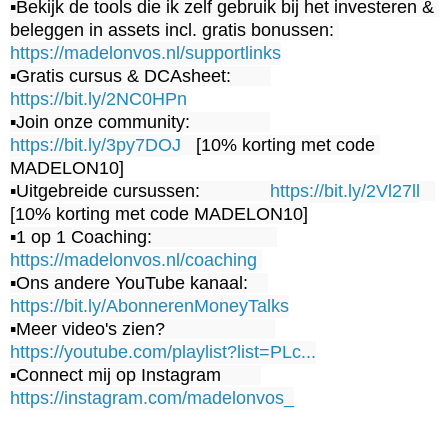
▪️Bekijk de tools die ik zelf gebruik bij het investeren & 
beleggen in assets incl. gratis bonussen: 
https://madelonvos.nl/supportlinks
▪️Gratis cursus & DCAsheet:        
https://bit.ly/2NC0HPn
▪️Join onze community:                
https://bit.ly/3py7DOJ
   [10% korting met code 
MADELON10]

▪️Uitgebreide cursussen:              
https://bit.ly/2Vl27ll
[10% korting met code MADELON10]

▪️1 op 1 Coaching:                         
https://madelonvos.nl/coaching
▪️Ons andere YouTube kanaal:    
https://bit.ly/AbonnerenMoneyTalks
▪️Meer video's zien?                      
https://youtube.com/playlist?list=PLc...
▪️Connect mij op Instagram        
https://instagram.com/madelonvos_