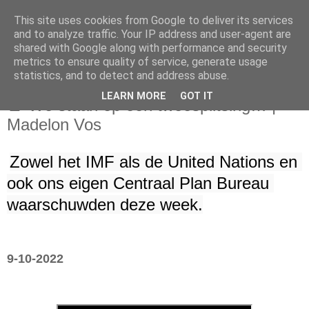
This site uses cookies from Google to deliver its services
and to analyze traffic. Your IP address and user-agent are
shared with Google along with performance and security
metrics to ensure quality of service, generate usage
statistics, and to detect and address abuse.
maandag 10 oktober 2022
LEARN MORE
GOT IT
🚨 We staan op een tweesplitsing… |
Madelon Vos
Zowel het IMF als de United Nations en 
ook ons eigen Centraal Plan Bureau 
waarschuwden deze week.
9-10-2022