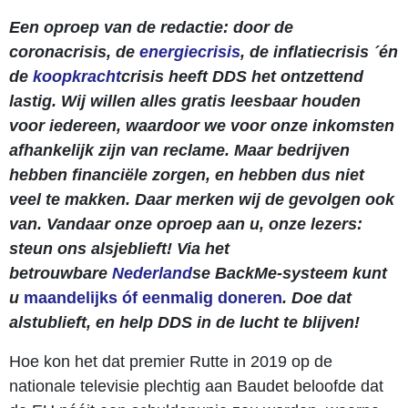
Een oproep van de redactie: door de
coronacrisis, de
energiecrisis
, de inflatiecrisis ´én
de
koopkracht
crisis heeft DDS het ontzettend
lastig. Wij willen alles gratis leesbaar houden
voor iedereen, waardoor we voor onze inkomsten
afhankelijk zijn van reclame. Maar bedrijven
hebben financiële zorgen, en hebben dus niet
veel te makken. Daar merken wij de gevolgen ook
van. Vandaar onze oproep aan u, onze lezers:
steun ons alsjeblieft! Via het
betrouwbare
Nederland
se BackMe-systeem kunt
u
maandelijks óf eenmalig doneren
. Doe dat
alstublieft, en help DDS in de lucht te blijven!
Hoe kon het dat premier Rutte in 2019 op de
nationale televisie plechtig aan Baudet beloofde dat