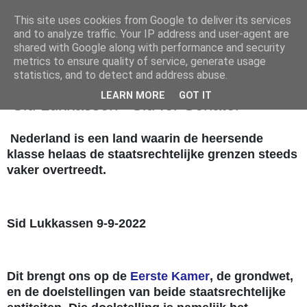
This site uses cookies from Google to deliver its services
and to analyze traffic. Your IP address and user-agent are
shared with Google along with performance and security
metrics to ensure quality of service, generate usage
statistics, and to detect and address abuse.
zondag 9 oktober 2022
LEARN MORE
GOT IT
-Sid Lukkassen- 'Sid for Senator'
Nederland is een land waarin de heersende
klasse helaas de staatsrechtelijke grenzen steeds
vaker overtreedt.
Sid Lukkassen 9-9-2022
Dit brengt ons op de
Eerste Kamer
, de grondwet,
en de doelstellingen van beide staatsrechtelijke