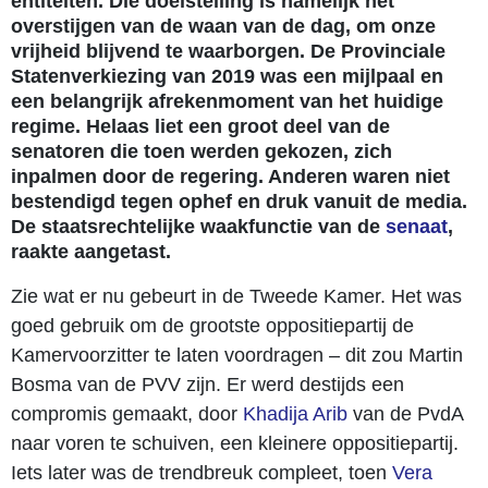
entiteiten. Die doelstelling is namelijk het
overstijgen van de waan van de dag, om onze
vrijheid blijvend te waarborgen. De Provinciale
Statenverkiezing van 2019 was een mijlpaal en
een belangrijk afrekenmoment van het huidige
regime. Helaas liet een groot deel van de
senatoren die toen werden gekozen, zich
inpalmen door de regering. Anderen waren niet
bestendigd tegen ophef en druk vanuit de media.
De staatsrechtelijke waakfunctie van de
senaat
,
raakte aangetast.
Zie wat er nu gebeurt in de Tweede Kamer. Het was
goed gebruik om de grootste oppositiepartij de
Kamervoorzitter te laten voordragen – dit zou Martin
Bosma van de PVV zijn. Er werd destijds een
compromis gemaakt, door
Khadija Arib
van de PvdA
naar voren te schuiven, een kleinere oppositiepartij.
Iets later was de trendbreuk compleet, toen
Vera