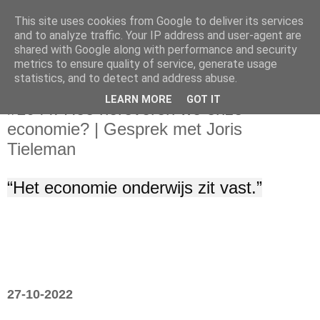
This site uses cookies from Google to deliver its services
and to analyze traffic. Your IP address and user-agent are
shared with Google along with performance and security
metrics to ensure quality of service, generate usage
statistics, and to detect and address abuse.
vrijdag 28 oktober 2022
LEARN MORE
GOT IT
#1044: Hoe heroveren we onze
economie? | Gesprek met Joris
Tieleman
“Het economie onderwijs zit vast.”
27-10-2022