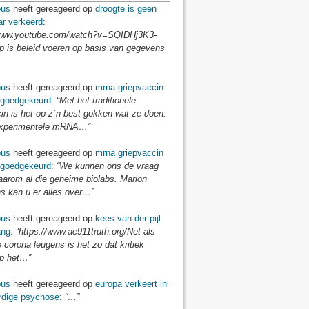
us
heeft gereageerd op
droogte is geen
r verkeerd
:
/www.youtube.com/watch?v=SQIDHj3K3-
 is beleid voeren op basis van gegevens
us
heeft gereageerd op
mrna griepvaccin
goedgekeurd
:
“Met het traditionele
in is het op z`n best gokken wat ze doen.
experimentele mRNA…”
us
heeft gereageerd op
mrna griepvaccin
goedgekeurd
:
“We kunnen ons de vraag
aarom al die geheime biolabs. Marion
 kan u er alles over…”
us
heeft gereageerd op
kees van der pijl
ang
:
“https://www.ae911truth.org/Net als
e corona leugens is het zo dat kritiek
p het…”
us
heeft gereageerd op
europa verkeert in
dige psychose
:
“…”