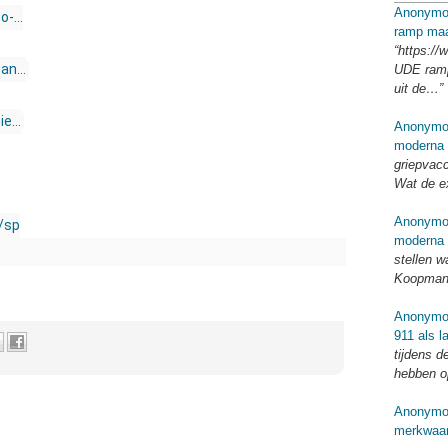
Anonymo
-...
ramp maa
“https:/
n...
UDE ramp
uit de…”
e...
Anonymo
moderna 
griepvacc
Wat de 
Anonymo
/sp
moderna 
stellen w
Koopmans
Anonymo
911 als l
tijdens d
hebben o
Anonymo
merkwaar