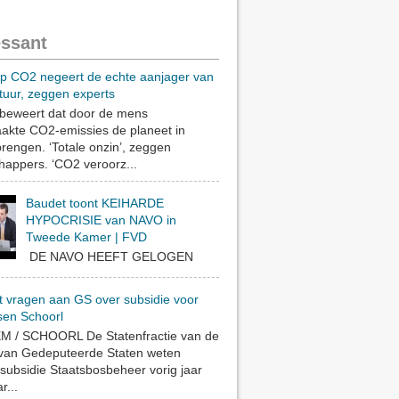
essant
op CO2 negeert de echte aanjager van
tuur, zeggen experts
eweert dat door de mens
akte CO2-emissies de planeet in
rengen. ‘Totale onzin’, zeggen
appers. ‘CO2 veroorz...
Baudet toont KEIHARDE
HYPOCRISIE van NAVO in
Tweede Kamer | FVD
DE NAVO HEEFT GELOGEN
t vragen aan GS over subsidie voor
sen Schoorl
 / SCHOORL De Statenfractie van de
 van Gedeputeerde Staten weten
subsidie Staatsbosbeheer vorig jaar
r...