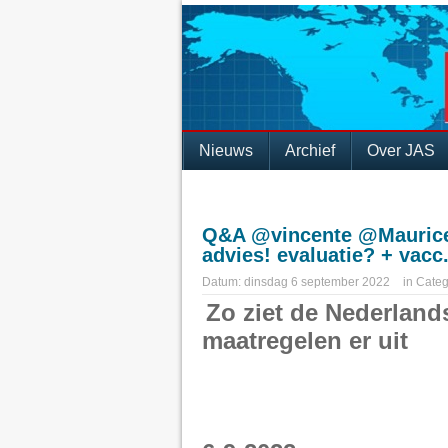
Nieuws
Archief
Over JAS
Q&A @vincente @Maurice
advies! evaluatie? + vac
Datum:
dinsdag 6 september 2022
in
Categ
Zo ziet de Nederland
maatregelen er uit