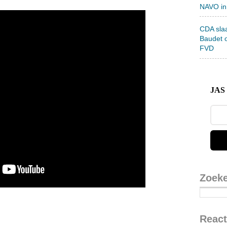
NAVO in
CDA sla
Baudet 
FVD
JAS 
Zoek
React