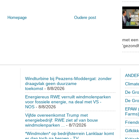
Homepage
Oudere post
met een 
'gezondh
ANDER
Windturbine bij Peazens-Moddergat: zonder
draagvlak geen duurzame
Climat
toekomst
- 8/8/2026
De Gro
Energiereus RWE verruilt windmolenparken
De Gr
voor fossiele energie, na deal met VS -
NOS
- 8/8/2026
EPAW (
Farms
Vijfde overeenkomst Trump met
energiebedrijf: RWE ziet af van bouw
Friend
windmolenparken ...
- 8/7/2026
Gifklik
*Windmolen* op bedrijfsterrein Lanklaar komt
er dan toch na beroep - TV
Kritisc