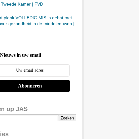
 Tweede Kamer | FVD
at plank VOLLEDIG MIS in debat met
over gezondheid in de middeleeuwen |
Nieuws in uw email
Abonneren
en op JAS
ies