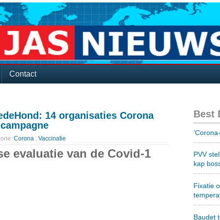
Contact
Best
deHond: 14 organisaties Corona
c.campagne
’Corona-
orie:
Corona
,
Vaccinatie
se evaluatie van de Covid-1
PVV stel
kap bos
Fixatie 
tempera
Baudet 