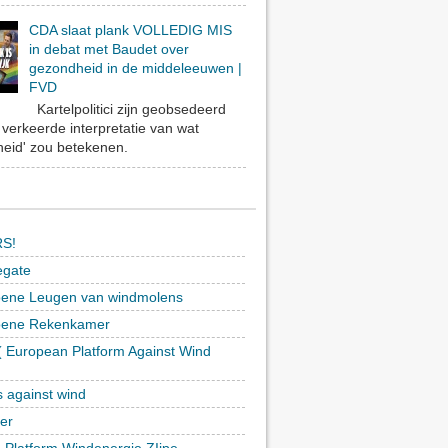
CDA slaat plank VOLLEDIG MIS
in debat met Baudet over
gezondheid in de middeleeuwen |
FVD
Kartelpolitici zijn geobsedeerd
verkeerde interpretatie van wat
eid' zou betekenen.
S!
egate
ene Leugen van windmolens
oene Rekenkamer
 European Platform Against Wind
)
s against wind
ker
h Platform Windenergie ZIjpe