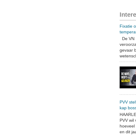
Inter
Fixatie 
tempera
De VN b
veroorza
gevaar b
wetensch
PVV stel
kap bos
HAARLEM
PVV wil
hoeveel 
en dit jaa