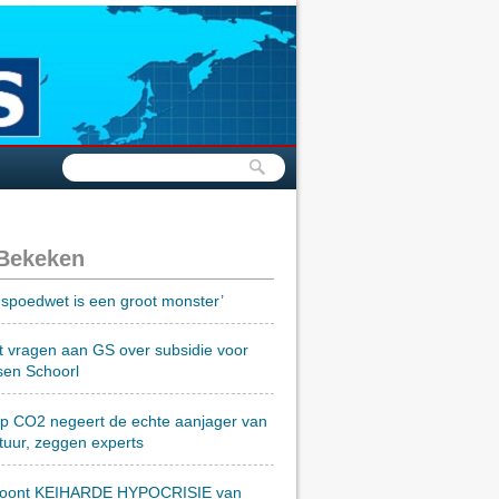
 Bekeken
spoedwet is een groot monster’
t vragen aan GS over subsidie voor
sen Schoorl
op CO2 negeert de echte aanjager van
tuur, zeggen experts
toont KEIHARDE HYPOCRISIE van