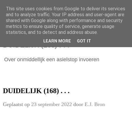
This site uses cookies from Google to deliver its services
and to analyze traffic. Your IP address and user-agent are
shared with Google along with performance and security
metrics to ensure quality of service, generate usage
statistics, and to detect and address abuse.
vrijdag 23 september 2022
LEARN MORE
GOT IT
DUIDELIJK (168) . . .
Over onmiddellijk een asielstop invoeren
DUIDELIJK (168) . . .
Geplaatst op
23 september 2022
door
E.J. Bron