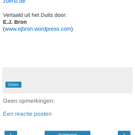
zuerst.de
Vertaald uit het Duits door:
E.J. Bron
(
www.ejbron.wordpress.com
)
Delen
Geen opmerkingen:
Een reactie posten
‹
›
Homepage