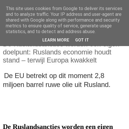
This site uses cookies from Google to deliver its services
and to analyze traffic. Your IP address and user-agent are
shared with Google along with performance and security
metrics to ensure quality of service, generate usage
statistics, and to detect and address abuse.
vrijdag 2 september 2022
LEARN MORE
GOT IT
De Ruslandsancties worden een eigen
doelpunt: Ruslands economie houdt
stand – terwijl Europa kwakkelt
De EU betrekt op dit moment 2,8
miljoen barrel ruwe olie uit Rusland.
De Ruslandsancties worden een eigen