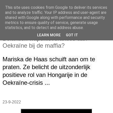
This site uses cookies from Google to deliver its services
and to analyze traffic. Your IP address and user-agent are
shared with Google along with performance and security
metrics to ensure quality of service, generate usage
statistics, and to detect and address abuse.
vrijdag 23 september 2022
LEARN MORE
GOT IT
Belanden wapenleveranties aan
Oekraïne bij de maffia?
Mariska de Haas schuift aan om te 
praten. Ze belicht de uitzonderlijk 
positieve rol van Hongarije in de 
Oekraïne-crisis ...
23-9-2022