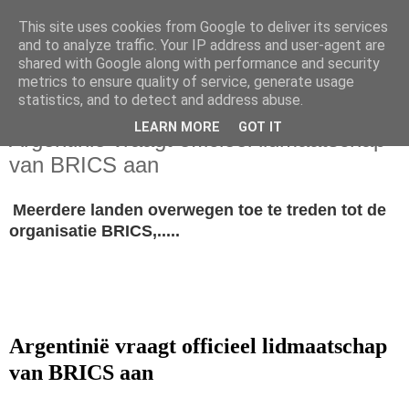
This site uses cookies from Google to deliver its services
and to analyze traffic. Your IP address and user-agent are
shared with Google along with performance and security
metrics to ensure quality of service, generate usage
statistics, and to detect and address abuse.
donderdag 8 september 2022
LEARN MORE
GOT IT
Argentinië vraagt officieel lidmaatschap
van BRICS aan
Meerdere landen overwegen toe te treden tot de
organisatie BRICS,.....
Argentinië vraagt officieel lidmaatschap
van BRICS aan