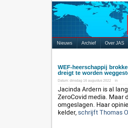
Nieuws
Archief
Over JAS
WEF-heerschappij brokkel
dreigt te worden wegges
Datum:
dinsdag 16 augustus 2022
in
Jacinda Ardern is al lang
ZeroCovid media. Maar d
omgeslagen. Haar opiniep
kelder,
schrijft Thomas 