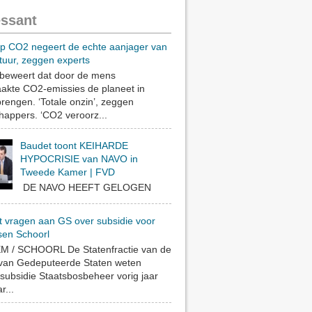
essant
op CO2 negeert de echte aanjager van
tuur, zeggen experts
eweert dat door de mens
akte CO2-emissies de planeet in
rengen. ‘Totale onzin’, zeggen
appers. ‘CO2 veroorz...
Baudet toont KEIHARDE
HYPOCRISIE van NAVO in
Tweede Kamer | FVD
DE NAVO HEEFT GELOGEN
t vragen aan GS over subsidie voor
sen Schoorl
 / SCHOORL De Statenfractie van de
 van Gedeputeerde Staten weten
subsidie Staatsbosbeheer vorig jaar
r...