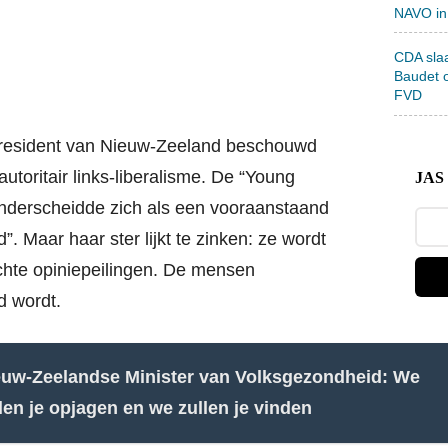
NAVO in
CDA sla
Baudet 
FVD
-president van Nieuw-Zeeland beschouwd
autoritair links-liberalisme. De “Young
JAS 
nderscheidde zich als een vooraanstaand
d”. Maar haar ster lijkt te zinken: ze wordt
chte opiniepeilingen. De mensen
 wordt.
Zoek
euw-Zeelandse Minister van Volksgezondheid: We
len je opjagen en we zullen je vinden
React