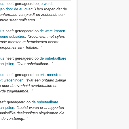
us
heeft gereageerd op
je wordt
gen door de eu over
:
“Hard roepen dat de
sinformatie verspreidt en zodoende een
ntrole staat realiseren.…”
us
heeft gereageerd op
de ware kosten
roene subsidies
:
“Goochelen met cijfers
nde mensen te beïnvloeden neemt
proporties aan. Inflatie…”
us
heeft gereageerd op
de onbetaalbare
an jetten
:
“Over onbetaalbaar…”
us
heeft gereageerd op
erik meesters
eit wageningen
:
“Wat een ontaard zielige
e door de overheid overbetaalde en
orde zogenaamde…”
eft gereageerd op
de onbetaalbare
an jetten
:
“Laatst waren er al rapporten
hankelijke deskundigen uitgekomen die
 de verstoring…”