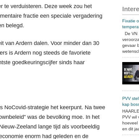
er te verduisteren. Deze week zou het
Inter
mentaire fractie een speciale vergadering
Fixatie 
en belegd.
tempera
De VN b
veroorza
teit van Ardern dalen. Voor minder dan 30
gevaar b
wetensch
rs is Ardern nog steeds de favoriete
chtste goedkeuringscijfer sinds haar
PVV stel
kap bos
 NoCovid-strategie het keerpunt. Na twee
HAARLEM
ownbeleid” was de bevolking moe. In het
PVV wil
hoeveel 
Nieuw-Zeeland lange tijd als voorbeeldig
en dit jaa
e economie enorm had geleden en de