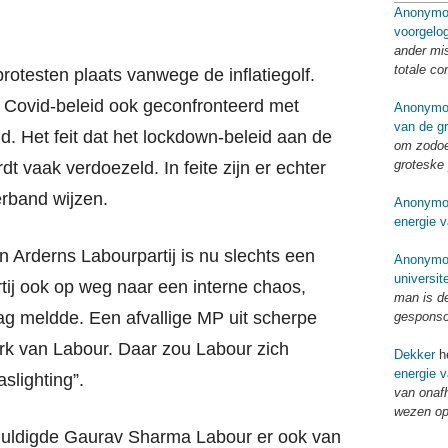
Anonymo
voorgelo
ander mi
totale co
rotesten plaats vanwege de inflatiegolf.
t Covid-beleid ook geconfronteerd met
Anonymo
van de g
d. Het feit dat het lockdown-beleid aan de
om zodoe
groteske 
rdt vaak verdoezeld. In feite zijn er echter
erband wijzen.
Anonymo
energie v
n Arderns Labourpartij is nu slechts een
Anonymo
universit
rtij ook op weg naar een interne chaos,
man is d
g meldde. Een afvallige MP uit scherpe
gespons
erk van Labour. Daar zou Labour zich
Dekker
he
energie v
slighting”.
van onaf
wezen op
huldigde Gaurav Sharma Labour er ook van