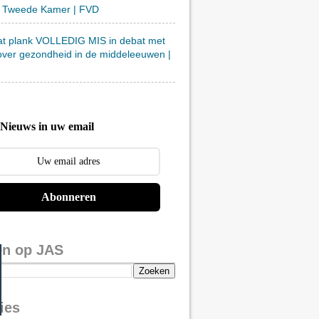
 Tweede Kamer | FVD
at plank VOLLEDIG MIS in debat met
over gezondheid in de middeleeuwen |
Nieuws in uw email
Abonneren
en op JAS
ies