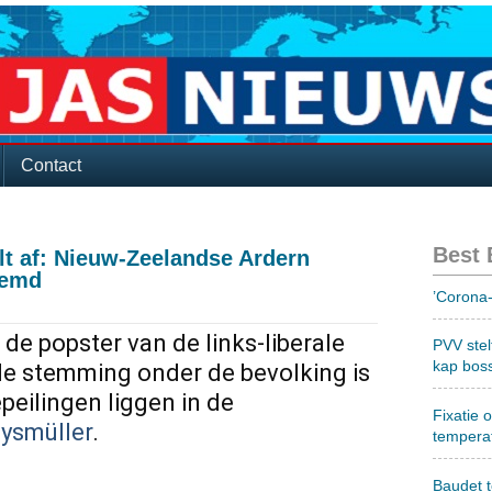
Contact
Best
t af: Nieuw-Zeelandse Ardern
temd
’Corona-
 de popster van de links-liberale
PVV stel
kap bos
e stemming onder de bevolking is
eilingen liggen in de
Fixatie 
Oysmüller
.
tempera
Baudet 