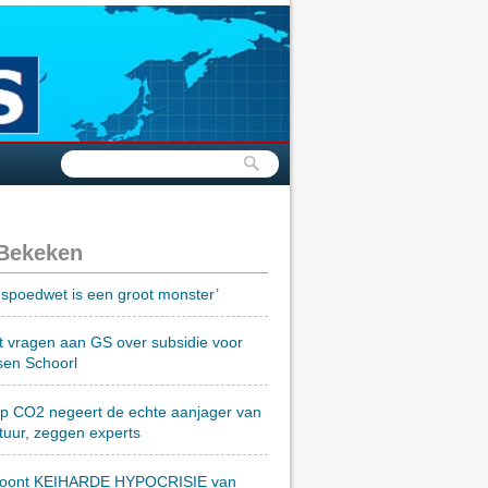
 Bekeken
spoedwet is een groot monster’
t vragen aan GS over subsidie voor
sen Schoorl
op CO2 negeert de echte aanjager van
tuur, zeggen experts
toont KEIHARDE HYPOCRISIE van