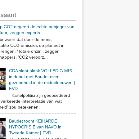
essant
op CO2 negeert de echte aanjager van
tuur, zeggen experts
eweert dat door de mens
akte CO2-emissies de planeet in
rengen. ‘Totale onzin’, zeggen
appers. ‘CO2 veroorz...
CDA slaat plank VOLLEDIG MIS
in debat met Baudet over
gezondheid in de middeleeuwen |
FVD
Kartelpolitici zijn geobsedeerd
verkeerde interpretatie van wat
eid' zou betekenen.
Baudet toont KEIHARDE
HYPOCRISIE van NAVO in
Tweede Kamer | FVD