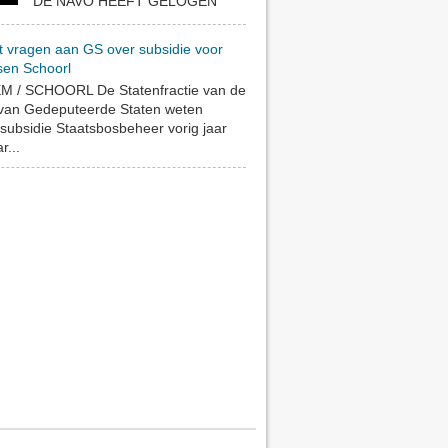
DE NAVO HEEFT GELOGEN
t vragen aan GS over subsidie voor
sen Schoorl
 / SCHOORL De Statenfractie van de
 van Gedeputeerde Staten weten
subsidie Staatsbosbeheer vorig jaar
r...