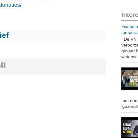
/donaties/
Inter
Fixatie 
tempera
ief
De VN b
veroorza
gevaar b
wetensch
met een 
'gezondh