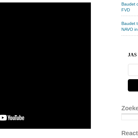
Baudet 
FVD
Baudet 
NAVO in
JAS 
Zoek
React