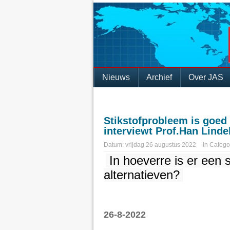
Nieuws
Archief
Over JAS
Stikstofprobleem is goed 
interviewt Prof.Han Lind
Datum:
vrijdag 26 augustus 2022
in
Catego
 In hoeverre is er een 
alternatieven? 
26-8-2022