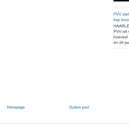
PVV stel
kap bos
HAARLEM
PVV wil
hoeveel 
en dit jaa
Homepage
Oudere post