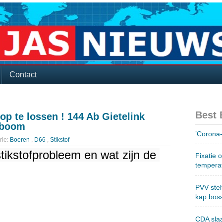
Contact
Best
op te lossen ! 144 Ab Gietelink
eboom
’Corona-
rie:
Boeren
,
D66
,
Stikstof
stikstofprobleem en wat zijn de 
Fixatie 
tempera
PVV stel
kap bos
CDA sla