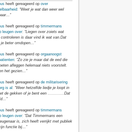
us
heeft gereageerd op
over
elbaarheid
:
“Weet je wat dan weer wel
baar…”
us
heeft gereageerd op
timmermans
p leugen over
:
“Liegen over zoiets wat
 controleren is daar vind ik wat van.Dat
je beter omdopen…”
us
heeft gereageerd op
orgaanoogst
atienten
:
“Zo zie je maar dat de eed die
eten afleggen helemaal niets voorstelt.
n het gezien…”
us
heeft gereageerd op
de militarisering
rg is al
:
“Weer hetzelfde liedje je loopt in
t de gekken of je bent een ..............Dat
fd…”
us
heeft gereageerd op
timmermans
p leugen over
:
“Dat Timmermans een
eugenaar is, zich heeft verrijkt met publiek
zijn functie bij…”