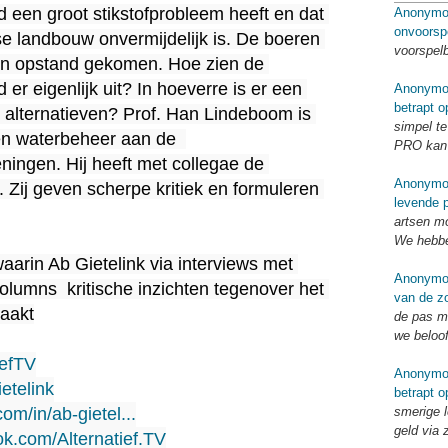
 een groot stikstofprobleem heeft en dat 
Anonymo
onvoorsp
se landbouw onvermijdelijk is. De boeren 
voorspel
 in opstand gekomen. Hoe zien de 
er eigenlijk uit? In hoeverre is er een 
Anonymo
betrapt o
e alternatieven? Prof. Han Lindeboom is 
simpel te
n waterbeheer aan de  
PRO kan 
ingen. Hij heeft met collegae de 
Anonymo
. Zij geven scherpe kritiek en formuleren 
levende p
artsen mo
We hebbe
waarin Ab Gietelink via interviews met 
Anonymo
lumns  kritische inzichten tegenover het 
van de zo
aakt

de pas me
we beloo
iefTV
Anonymo
ietelink
betrapt o
smerige l
om/in/ab-gietel...
geld via 
ok.com/Alternatief.TV