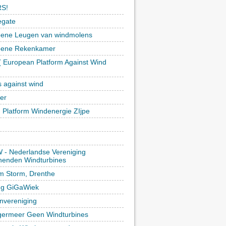
S!
egate
ene Leugen van windmolens
oene Rekenkamer
 European Platform Against Wind
)
s against wind
ker
h Platform Windenergie ZIjpe
- Nederlandse Vereniging
enden Windturbines
rm Storm, Drenthe
ing GiGaWiek
vereniging
germeer Geen Windturbines