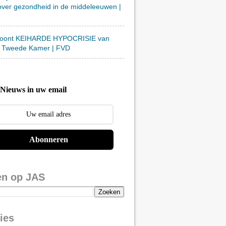
over gezondheid in de middeleeuwen |
toont KEIHARDE HYPOCRISIE van
 Tweede Kamer | FVD
Nieuws in uw email
Abonneren
en op JAS
ies