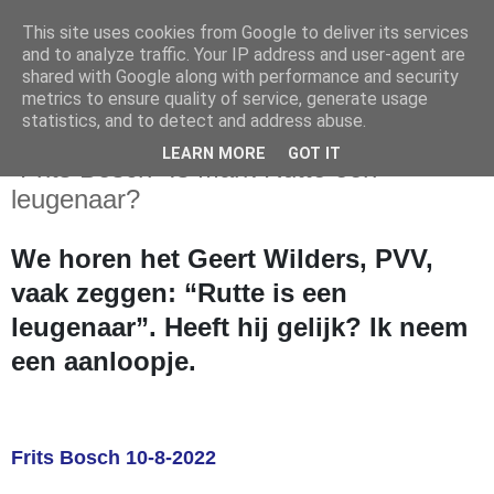
This site uses cookies from Google to deliver its services
and to analyze traffic. Your IP address and user-agent are
shared with Google along with performance and security
metrics to ensure quality of service, generate usage
statistics, and to detect and address abuse.
woensdag 10 augustus 2022
LEARN MORE
GOT IT
-Frits Bosch- Is Mark Rutte een
leugenaar?
We horen het Geert Wilders, PVV,
vaak zeggen: “Rutte is een
leugenaar”. Heeft hij gelijk? Ik neem
een aanloopje.
Frits Bosch
10-8-2022